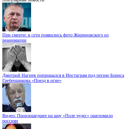
При смерти: в сети появились фото Жириновского из
реанимации
Дмитрий Нагиев попрощался в Инстаграм под песню Бориса
Гребенщикова «Поезд в огне»
Видео: Произошедшее на шоу «Поле чудес» ошеломило
россиян