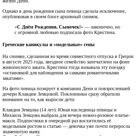
жизни Дени.
Однако в день рождения сына певица сделала исключение,
опубликовав в своем блоге архивный снимок.
«
С Днём Рождения, Сыночек!
» — лаконично, но
с огромной любовью подписала фото Кристина.
Греческие каникулы и «модельные» гены
На снимке, сделанном во время совместного отпуска в Греции
в августе 2025 года, звездное семейство запечатлено на фоне
живописного заката. Кристина тогда называла эту поездку
«остановкой для наблюдения за самыми романтичными
закатами».
На фото певица позирует в компании Дени и повзрослевшей
дочери Клавдии Земцовой. Поклонники сразу обратили
внимание на то, как выросли дети:
Клавдия Земцова (14 лет): Юная наследница певицы и
Михаила Земцова выбрала для вечера нежно-розовое платье-
макси. Подписчики в очередной раз восхитились её
модельным ростом и статью — девочка уже почти переросла
знаменитую маму.