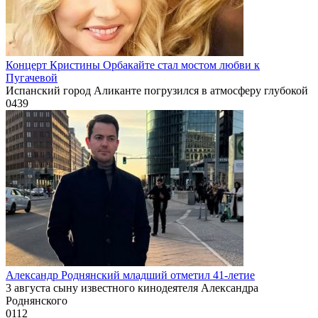
Концерт Кристины Орбакайте стал мостом любви к
Пугачевой
Испанский город Аликанте погрузился в атмосферу глубокой
0
439
Александр Роднянский младший отметил 41-летие
3 августа сыну известного кинодеятеля Александра
Роднянского
0
112