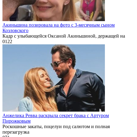
Акиньшина позировала на фото с 3-месячным сыном
Козловского
Кадр с улыбающейся Оксаной Акиньшиной, держащей на
0
122
Анжелика Ревва раскрыла секрет брака с Артуром
Пирожковым
Роскошные закаты, поцелуи под салютом и полная
перезагрузка