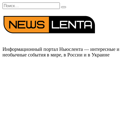
Перейти
Search
к
for:
содержанию
Информационный портал Ньюслента — интересные и
необычные события в мире, в России и в Украине