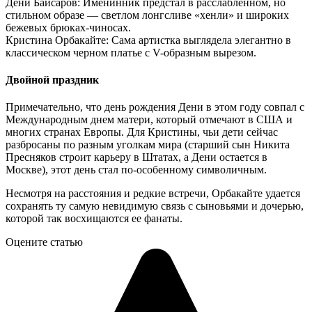
Дени Байсаров: Именинник предстал в расслабленном, но
стильном образе — светлом лонгсливе «хенли» и широких
бежевых брюках-чиносах.
Кристина Орбакайте: Сама артистка выглядела элегантно в
классическом черном платье с V-образным вырезом.
Двойной праздник
Примечательно, что день рождения Дени в этом году совпал с
Международным днем матери, который отмечают в США и
многих странах Европы. Для Кристины, чьи дети сейчас
разбросаны по разным уголкам мира (старший сын Никита
Пресняков строит карьеру в Штатах, а Дени остается в
Москве), этот день стал по-особенному символичным.
Несмотря на расстояния и редкие встречи, Орбакайте удается
сохранять ту самую невидимую связь с сыновьями и дочерью,
которой так восхищаются ее фанаты.
Оцените статью