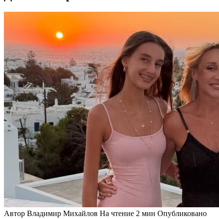
Автор
Владимир Михайлов
На чтение
2 мин
Опубликовано