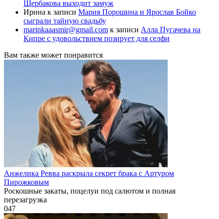
Щербакова выходит замуж
Ирина
к записи
Мария Порошина и Ярослав Бойко
сыграли тайную свадьбу
marinkaaasmir@gmail.com
к записи
Алла Пугачева на
Кипре с удовольствием позирует для селфи
Вам также может понравится
Анжелика Ревва раскрыла секрет брака с Артуром
Пирожковым
Роскошные закаты, поцелуи под салютом и полная
перезагрузка
0
47