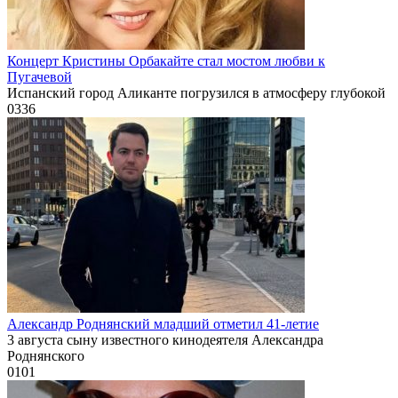
Концерт Кристины Орбакайте стал мостом любви к
Пугачевой
Испанский город Аликанте погрузился в атмосферу глубокой
0
336
Александр Роднянский младший отметил 41-летие
3 августа сыну известного кинодеятеля Александра
Роднянского
0
101