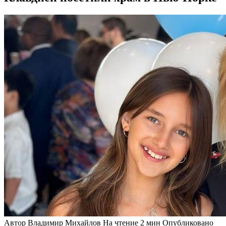
Автор
Владимир Михайлов
На чтение
2 мин
Опубликовано