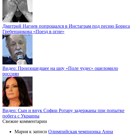
Дмитрий Нагиев попрощался в Инстаграм под песню Бориса
Гребенщикова «Поезд в огне»
Видео: Произошедшее на шоу «Поле чудес» ошеломило
россиян
Видео: Сын и внук Софии Ротару задержаны при попытке
побега с Украины
Свежие комментарии
Мария
к записи
Олимпийская чемпионка Анна