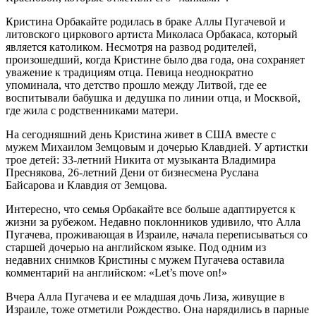
Кристина Орбакайте родилась в браке Аллы Пугачевой и
литовского циркового артиста Миколаса Орбакаса, который
является католиком. Несмотря на развод родителей,
произошедший, когда Кристине было два года, она сохраняет
уважение к традициям отца. Певица неоднократно
упоминала, что детство прошло между Литвой, где ее
воспитывали бабушка и дедушка по линии отца, и Москвой,
где жила с родственниками матери.
На сегодняшний день Кристина живет в США вместе с
мужем Михаилом Земцовым и дочерью Клавдией. У артистки
трое детей: 33-летний Никита от музыканта Владимира
Преснякова, 26-летний Дени от бизнесмена Руслана
Байсарова и Клавдия от Земцова.
Интересно, что семья Орбакайте все больше адаптируется к
жизни за рубежом. Недавно поклонников удивило, что Алла
Пугачева, проживающая в Израиле, начала переписываться со
старшей дочерью на английском языке. Под одним из
недавних снимков Кристины с мужем Пугачева оставила
комментарий на английском: «Let’s move on!»
Вчера Алла Пугачева и ее младшая дочь Лиза, живущие в
Израиле, тоже отметили Рождество. Она нарядились в парные