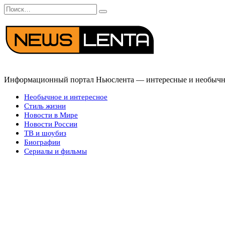
Перейти
Search
к
for:
содержанию
Информационный портал Ньюслента — интересные и необычные
Необычное и интересное
Стиль жизни
Новости в Мире
Новости России
ТВ и шоубиз
Биографии
Сериалы и фильмы