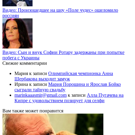
Видео: Произошедшее на шоу «Поле чудес» ошеломило
россиян
Видео: Сын и внук Софии Ротару задержаны при попытке
побега с Украины
Свежие комментарии
Мария
к записи
Олимпийская чемпионка Анна
Щербакова выходит замуж
Ирина
к записи
Мария Порошина и Ярослав Бойко
сыграли тайную свадьбу
marinkaaasmir@gmail.com
к записи
Алла Пугачева на
Кипре с удовольствием позирует для селфи
Вам также может понравится