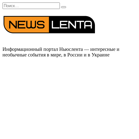
Перейти
Search
к
for:
содержанию
Информационный портал Ньюслента — интересные и
необычные события в мире, в России и в Украине