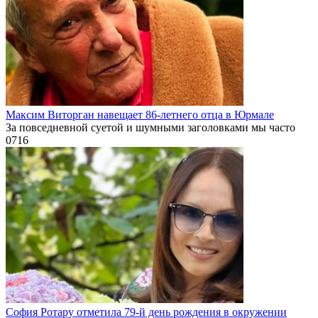
Максим Виторган навещает 86-летнего отца в Юрмале
За повседневной суетой и шумными заголовками мы часто
0
716
София Ротару отметила 79-й день рождения в окружении