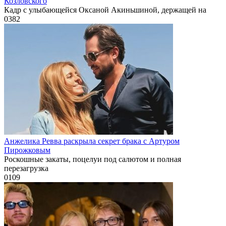
Козловского
Кадр с улыбающейся Оксаной Акиньшиной, держащей на
0
382
Анжелика Ревва раскрыла секрет брака с Артуром
Пирожковым
Роскошные закаты, поцелуи под салютом и полная
перезагрузка
0
109