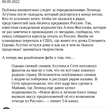
09.09.2022
Публика внимательно следит за передвижениями Леонида
Агутина после скандала, который разгорелся в конце весны.
Кто-то усиленно хочет, чтобы он оказался в рядах
представителей шоу-бизнеса предавших Россию. Так,
известная скандальная журналистка Алена Жигалова, которая
не раз замечена в провокациях со звездами, сообщила, что
певец собирается навсегда уехать из России. Якобы он
планировал переехать в США, где живет его дочка Елизавета.
Однако Агутин остался дома и как ни в чем не бывало
продолжает заниматься творчеством.
А теперь мы разоблачаем фейк о том, что…
Однако свежий снимок Агутина в Сети натолкнул
фанатов на мысли о том, что он всё-таки покинул
родную страну. Исполнитель опубликовал снимок
с видом на побережье и растущие рядом пальмы. В
Сети предположили, что этот кадр был сделан в
Майами, где Леонид еще давно купил
недвижимость. «Новое фото в личном блоге певца
вызвало массу предположений об его возможном
отъезде из России», — пишет 5-й канал.