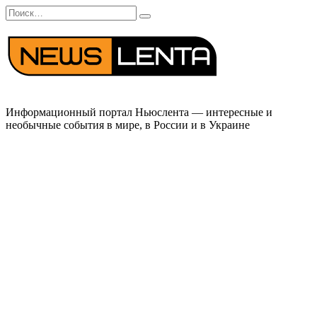
Перейти
Search
к
for:
содержанию
Информационный портал Ньюслента — интересные и
необычные события в мире, в России и в Украине