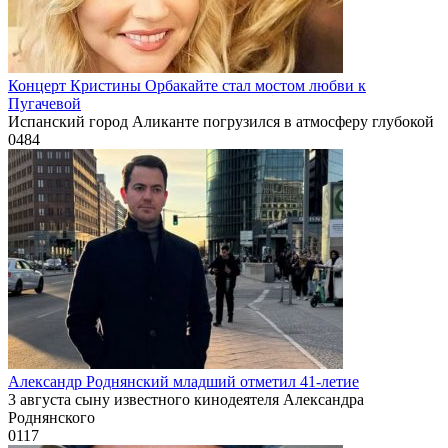
Концерт Кристины Орбакайте стал мостом любви к
Пугачевой
Испанский город Аликанте погрузился в атмосферу глубокой
0
484
Александр Роднянский младший отметил 41-летие
3 августа сыну известного кинодеятеля Александра
Роднянского
0
117