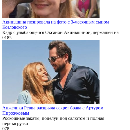
Акиньшина позировала на фото с 3-месячным сыном
Козловского
Кадр с улыбающейся Оксаной Акиньшиной, держащей на
0
185
Анжелика Ревва раскрыла секрет брака с Артуром
Пирожковым
Роскошные закаты, поцелуи под салютом и полная
перезагрузка
0
78