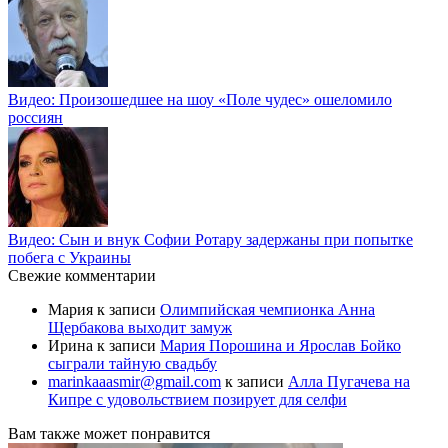
Видео: Произошедшее на шоу «Поле чудес» ошеломило
россиян
Видео: Сын и внук Софии Ротару задержаны при попытке
побега с Украины
Свежие комментарии
Мария
к записи
Олимпийская чемпионка Анна
Щербакова выходит замуж
Ирина
к записи
Мария Порошина и Ярослав Бойко
сыграли тайную свадьбу
marinkaaasmir@gmail.com
к записи
Алла Пугачева на
Кипре с удовольствием позирует для селфи
Вам также может понравится