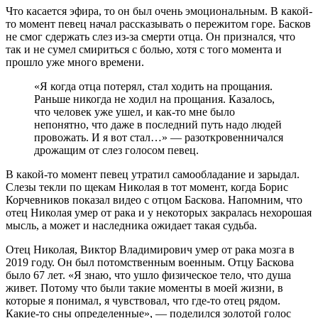
Что касается эфира, то он был очень эмоциональным. В какой-
то момент певец начал рассказывать о пережитом горе. Басков
не смог сдержать слез из-за смерти отца. Он признался, что
так и не сумел смириться с болью, хотя с того момента и
прошло уже много времени.
«Я когда отца потерял, стал ходить на прощания.
Раньше никогда не ходил на прощания. Казалось,
что человек уже ушел, и как-то мне было
непонятно, что даже в последний путь надо людей
провожать. И я вот стал…» — разоткровенничался
дрожащим от слез голосом певец.
В какой-то момент певец утратил самообладание и зарыдал.
Слезы текли по щекам Николая в тот момент, когда Борис
Корчевников показал видео с отцом Баскова. Напомним, что
отец Николая умер от рака и у некоторых закралась нехорошая
мысль, а может и наследника ожидает такая судьба.
Отец Николая, Виктор Владимирович умер от рака мозга в
2019 году. Он был потомственным военным. Отцу Баскова
было 67 лет. «Я знаю, что ушло физическое тело, что душа
живет. Потому что были такие моменты в моей жизни, в
которые я понимал, я чувствовал, что где-то отец рядом.
Какие-то сны определенные», — поделился золотой голос