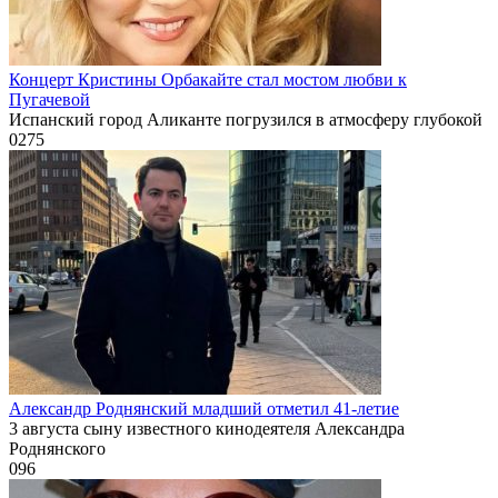
Концерт Кристины Орбакайте стал мостом любви к
Пугачевой
Испанский город Аликанте погрузился в атмосферу глубокой
0
275
Александр Роднянский младший отметил 41-летие
3 августа сыну известного кинодеятеля Александра
Роднянского
0
96