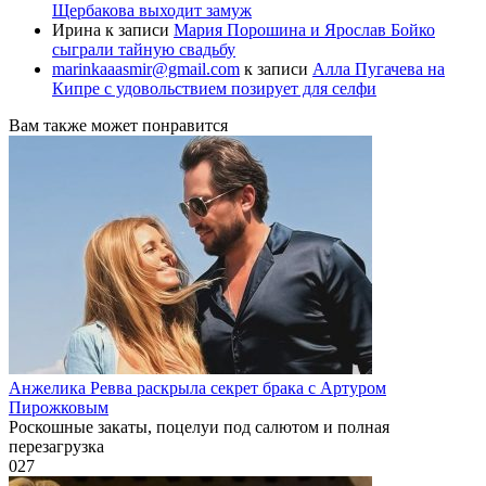
Щербакова выходит замуж
Ирина
к записи
Мария Порошина и Ярослав Бойко
сыграли тайную свадьбу
marinkaaasmir@gmail.com
к записи
Алла Пугачева на
Кипре с удовольствием позирует для селфи
Вам также может понравится
Анжелика Ревва раскрыла секрет брака с Артуром
Пирожковым
Роскошные закаты, поцелуи под салютом и полная
перезагрузка
0
27