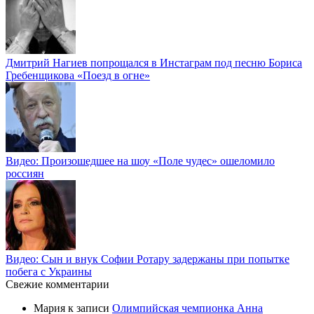
Дмитрий Нагиев попрощался в Инстаграм под песню Бориса
Гребенщикова «Поезд в огне»
Видео: Произошедшее на шоу «Поле чудес» ошеломило
россиян
Видео: Сын и внук Софии Ротару задержаны при попытке
побега с Украины
Свежие комментарии
Мария
к записи
Олимпийская чемпионка Анна