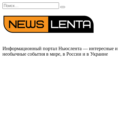
Перейти
Search
к
for:
содержанию
Информационный портал Ньюслента — интересные и
необычные события в мире, в России и в Украине