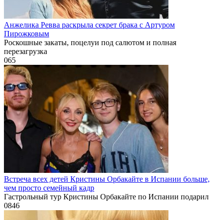
Анжелика Ревва раскрыла секрет брака с Артуром
Пирожковым
Роскошные закаты, поцелуи под салютом и полная
перезагрузка
0
65
Встреча всех детей Кристины Орбакайте в Испании больше,
чем просто семейный кадр
Гастрольный тур Кристины Орбакайте по Испании подарил
0
846