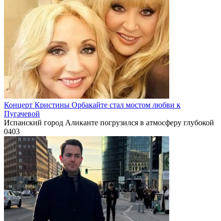
Концерт Кристины Орбакайте стал мостом любви к
Пугачевой
Испанский город Аликанте погрузился в атмосферу глубокой
0
403