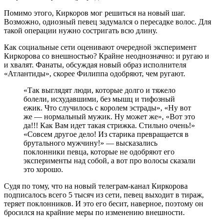
Помимо этого, Киркоров мог решиться на новый шаг.
Возможно, одиозный певец задумался о пересадке волос. Для
такой операции нужно состригать всю длину.
Как социальные сети оценивают очередной эксперимент
Киркорова со внешностью? Крайне неоднозначно: и ругаю и
и хвалят. Фанаты, обсуждая новый образ исполнителя
«Атлантиды», скорее Филиппа одобряют, чем ругают.
«Так выглядят люди, которые долго и тяжело
болели, исхудавшими, без мышц и тифозный
ежик. Что случилось с королем эстрады», «Ну вот
же — нормальный мужик. Ну может же», «Вот это
да!!! Как Вам идет такая стрижка. Стильно очень!»
«Совсем другое дело! Из старика превращается в
брутального мужчину!» — высказались
поклонники певца, которые не одобряют его
эксперименты над собой, а вот про волосы сказали
это хорошо.
Судя по тому, что на новый телеграм-канал Киркорова
подписалось всего 5 тысяч из сети, певец выходит в тираж,
теряет поклонников. И это его бесит, наверное, поэтому он
бросился на крайние меры по изменению внешности.