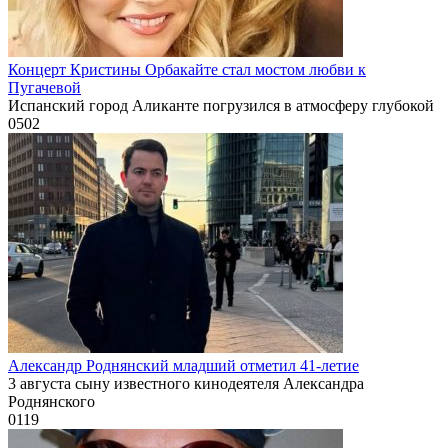
Концерт Кристины Орбакайте стал мостом любви к
Пугачевой
Испанский город Аликанте погрузился в атмосферу глубокой
0
502
Александр Роднянский младший отметил 41-летие
3 августа сыну известного кинодеятеля Александра
Роднянского
0
119