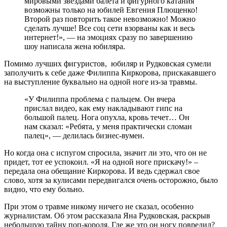
мировыми звёздами балета и фигурного катания
возможны только на юбилей Евгения Плющенко!
Второй раз повторить такое невозможно! Можно
сделать лучше! Все соц сети взорваны как и весь
интернет!», — на эмоциях сразу по завершению
шоу написала жена юбиляра.
Помимо лучших фигуристов, юбиляр и Рудковская сумели
заполучить к себе даже Филиппа Киркорова, прискакавшего
на выступление буквально на одной ноге из-за травмы.
«У Филиппа проблема с пальцем. Он вчера
прислал видео, как ему накладывают гипс на
большой палец. Нога опухла, кровь течет… Он
нам сказал: «Ребята, у меня практически сломан
палец», — делилась бизнес-вумен.
Но когда она с испугом спросила, значит ли это, что он не
придет, тот ее успокоил. «Я на одной ноге прискачу!» –
передала она обещание Киркорова. И ведь сдержал свое
слово, хотя за кулисами передвигался очень осторожно, было
видно, что ему больно.
При этом о травме никому ничего не сказал, особенно
журналистам. Об этом рассказала Яна Рудковская, раскрыв
небольшую тайну поп-короля. Где же это он ногу повредил?