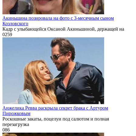
Акиньшина позировала на фото с 3-месячным сыном
Козловского
Кадр с улыбающейся Оксаной Акиньшиной, держащей на
0
259
Анжелика Ревва раскрыла секрет брака с Артуром
Пирожковым
Роскошные закаты, поцелуи под салютом и полная
перезагрузка
0
86