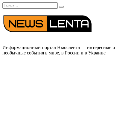
Перейти
Search
к
for:
содержанию
Информационный портал Ньюслента — интересные и
необычные события в мире, в России и в Украине