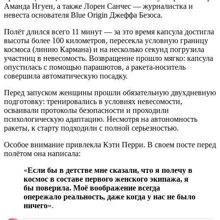
Аманда Нгуен, а также Лорен Санчес — журналистка и
невеста основателя Blue Origin Джеффа Безоса.
Полёт длился всего 11 минут — за это время капсула достигла
высоты более 100 километров, пересекла условную границу
космоса (линию Кармана) и на несколько секунд погрузила
участниц в невесомость. Возвращение прошло мягко: капсула
опустилась с помощью парашютов, а ракета-носитель
совершила автоматическую посадку.
Перед запуском женщины прошли обязательную двухдневную
подготовку: тренировались в условиях невесомости,
осваивали протоколы безопасности и проходили
психологическую адаптацию. Несмотря на автономность
ракеты, к старту подходили с полной серьезностью.
Особое внимание привлекла Кэти Перри. В своем посте перед
полётом она написала:
«
Если бы в детстве мне сказали, что я полечу в
космос в составе первого женского экипажа, я
бы поверила. Моё воображение всегда
опережало реальность, даже когда у нас не было
ничего
».