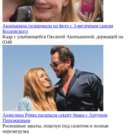
Акиньшина позировала на фото с 3-месячным сыном
Козловского
Кадр с улыбающейся Оксаной Акиньшиной, держащей на
0
346
Анжелика Ревва раскрыла секрет брака с Артуром
Пирожковым
Роскошные закаты, поцелуи под салютом и полная
перезагрузка