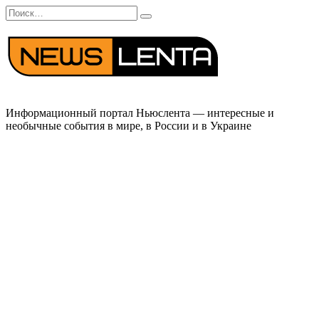
Перейти
Search
к
for:
содержанию
Информационный портал Ньюслента — интересные и
необычные события в мире, в России и в Украине