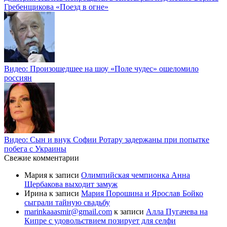
Гребенщикова «Поезд в огне»
Видео: Произошедшее на шоу «Поле чудес» ошеломило
россиян
Видео: Сын и внук Софии Ротару задержаны при попытке
побега с Украины
Свежие комментарии
Мария
к записи
Олимпийская чемпионка Анна
Щербакова выходит замуж
Ирина
к записи
Мария Порошина и Ярослав Бойко
сыграли тайную свадьбу
marinkaaasmir@gmail.com
к записи
Алла Пугачева на
Кипре с удовольствием позирует для селфи