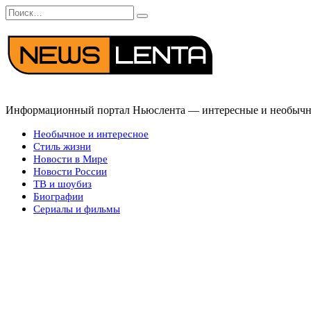
Перейти
Search
к
for:
содержанию
Информационный портал Ньюслента — интересные и необычные
Необычное и интересное
Стиль жизни
Новости в Мире
Новости России
ТВ и шоубиз
Биографии
Сериалы и фильмы