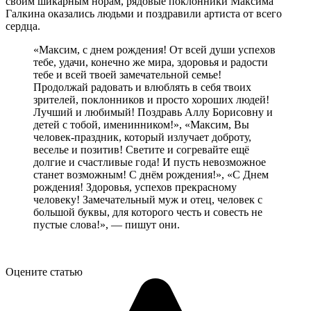
своим шикарным норам, рядовые поклонники Максима
Галкина оказались людьми и поздравили артиста от всего
сердца.
«Максим, с днем рождения! От всей души успехов
тебе, удачи, конечно же мира, здоровья и радости
тебе и всей твоей замечательной семье!
Продолжай радовать и влюблять в себя твоих
зрителей, поклонников и просто хороших людей!
Лучший и любимый! Поздравь Аллу Борисовну и
детей с тобой, именинником!», «Максим, Вы
человек-праздник, который излучает доброту,
веселье и позитив! Светите и согревайте ещё
долгие и счастливые года! И пусть невозможное
станет возможным! С днём рождения!», «С Днем
рождения! Здоровья, успехов прекрасному
человеку! Замечательный муж и отец, человек с
большой буквы, для которого честь и совесть не
пустые слова!», — пишут они.
Оцените статью