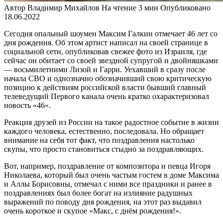
Автор
Владимир Михайлов
На чтение
3 мин
Опубликовано
18.06.2022
Сегодня опальный шоумен Максим Галкин отмечает 46 лет со
дня рождения. Об этом артист написал на своей странице в
социальной сети, опубликовав свежее фото из Израиля, где
сейчас он обитает со своей звездной супругой и двойняшками
— восьмилетними Лизой и Гарри. Уехавший в сразу после
начала СВО и однозначно обозначивший свою критическую
позицию к действиям российской власти бывший главный
телеведущий Первого канала очень кратко охарактеризовал
новость «46».
Реакция друзей из России на такое радостное событие в жизни
каждого человека, естественно, последовала. Но обращает
внимание на себя тот факт, что поздравления настолько
скупы, что просто становиться стыдно за поздравляющих.
Вот, например, поздравление от композитора и певца Игоря
Николаева, который был очень частым гостем в доме Максима
и Аллы Борисовны, отмечал с ними все праздники и ранее в
поздравлениях был более богат на излияние радушных
выражений по поводу дня рождения, на этот раз выдавил
очень короткое и скупое «Макс, с днём рождения!».