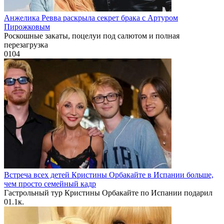
Анжелика Ревва раскрыла секрет брака с Артуром
Пирожковым
Роскошные закаты, поцелуи под салютом и полная
перезагрузка
0
104
Встреча всех детей Кристины Орбакайте в Испании больше,
чем просто семейный кадр
Гастрольный тур Кристины Орбакайте по Испании подарил
0
1.1к.