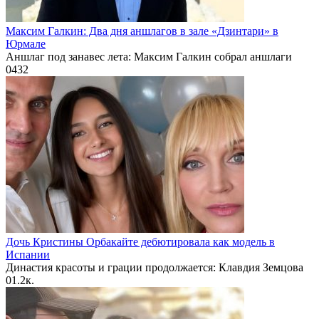
Максим Галкин: Два дня аншлагов в зале «Дзинтари» в
Юрмале
Аншлаг под занавес лета: Максим Галкин собрал аншлаги
0
432
Дочь Кристины Орбакайте дебютировала как модель в
Испании
Династия красоты и грации продолжается: Клавдия Земцова
0
1.2к.