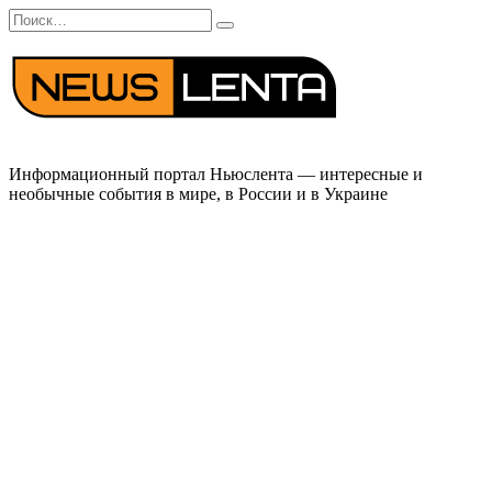
Перейти
Search
к
for:
содержанию
Информационный портал Ньюслента — интересные и
необычные события в мире, в России и в Украине