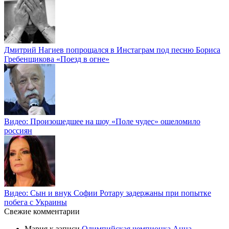
Дмитрий Нагиев попрощался в Инстаграм под песню Бориса
Гребенщикова «Поезд в огне»
Видео: Произошедшее на шоу «Поле чудес» ошеломило
россиян
Видео: Сын и внук Софии Ротару задержаны при попытке
побега с Украины
Свежие комментарии
Мария
к записи
Олимпийская чемпионка Анна