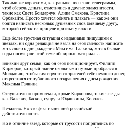
Такими же короткими, как раньше посылали телеграммы,
чтоб сберечь деньги, отметились и другие знаменитости,
такие как Света Бондарчук, Алика Смехова, Кристина
Орбакайте, Просто хочется обнять и плакать — как же они
боятся написать несколько душевных слов бывшему другу,
который сейчас на прицеле критики у власти.
Еще более грустная ситуация с изданиями пишущими о
звездах, ни одна редакция не взяла на себя смелость написать
хоть слово о дне рождения Максима Галкина, хотя в былые
годы посвящали этой теме обширные материалы.
Близкий друг семьи, как он себя позиционирует, Филипп
Киркоров, который нынче окольными путями пробрался в
Молдавию, чтобы там стрясти со зрителей себе немного денег,
открестился от публичного поздравления с днем рождения
Максима Галкина.
Оглушительно промолчали, кроме Киркорова, такие звезды
как Валерия, Басков, супруги Юдашкины, Королева.
Печально. Но это факт нынешней российской
действительности.
Но в отличие звезд, которые от трусости попрятались по