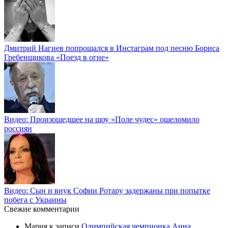
Дмитрий Нагиев попрощался в Инстаграм под песню Бориса
Гребенщикова «Поезд в огне»
Видео: Произошедшее на шоу «Поле чудес» ошеломило
россиян
Видео: Сын и внук Софии Ротару задержаны при попытке
побега с Украины
Свежие комментарии
Мария
к записи
Олимпийская чемпионка Анна