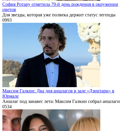
София Ротару отметила 79-й день рождения в окружении
цветов
Для звезды, которая уже полвека держит статус легенды
0
993
Максим Галкин: Два дня аншлагов в зале «Дзинтари» в
Юрмале
Аншлаг под занавес лета: Максим Галкин собрал аншлаги
0
534