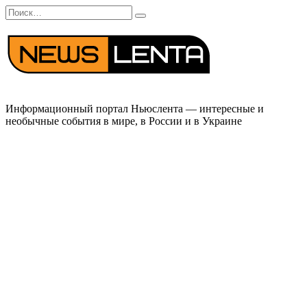
Перейти
Search
к
for:
содержанию
Информационный портал Ньюслента — интересные и
необычные события в мире, в России и в Украине