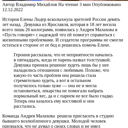
Автор
Владимир Михайлов
На чтение
3 мин
Опубликовано
12.12.2022
История Елены Лидер всколыхнула зрителей России девять
лет назад. Девушка из Ярославля, которая в 18 лет весила
всего лишь 26 килограмм, появилась у Андрея Малахова в
«Пусть говорят» с надеждой что ей помогут справиться с
жизненными проблемами. И создатели программы не смогли
остаться в стороне от ее бед и решились помочь Елене.
Героиня рассказала, что ее неприятности начались
в пятнадцать, когда ее парень назвал толстушкой.
Девушка приняла решение худеть лишь бы у нее
наладились отношения с любимым. Похоже, что
какую-то часть проблем она решила стала
стремительно худеть, а вот в остальном
получилось только хуже — она не и могла
остановиться, лекарства не помогали набрать
нормальный вес, да и с парнем не все было гладко.
Теперь она казалось ему костлявой и они
расстались.
Команда Андрея Малахова решила пригласить в студию
бывшего возлюбленного девушки. Молодой человек
признался, что не думал о своих словах и не имел