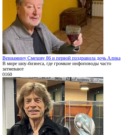
Вениамину Смехову 86 и первой поздравила дочь Алика
В мире шоу-бизнеса, где громкие инфоповоды часто
затмевают
0
160