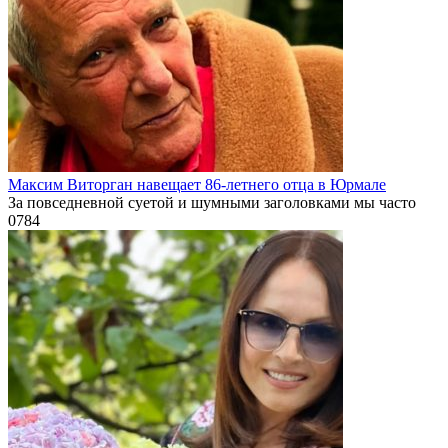
Максим Виторган навещает 86-летнего отца в Юрмале
За повседневной суетой и шумными заголовками мы часто
0
784