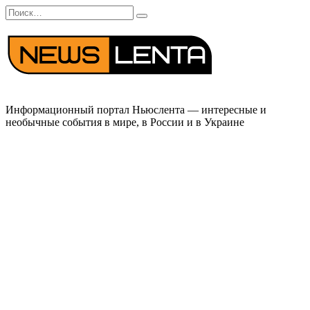
Перейти
Search
к
for:
содержанию
Информационный портал Ньюслента — интересные и
необычные события в мире, в России и в Украине