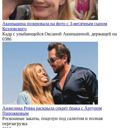
Акиньшина позировала на фото с 3-месячным сыном
Козловского
Кадр с улыбающейся Оксаной Акиньшиной, держащей на
0
386
Анжелика Ревва раскрыла секрет брака с Артуром
Пирожковым
Роскошные закаты, поцелуи под салютом и полная
перезагрузка