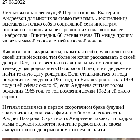
27.08.2022
Личная жизнь телеведущей Первого канала Екатерины
Андреевой для многих за семью печатями. Любительница
выставлять только себя в социальной сети инстаграм,
постоянно воюющая за четыре лишних года, которые ей
«набросила» Википедия, 60-летняя звезда ТВ между прочим
является мамой сорокалетней взрослой дочери.
Как дознались журналисты, скрытная особа, мало делиться о
своей личной жизни, тем более не хочет рассказывать о своей
дочери. Все, что известно из официальных источников,
телеведущая родила дочь Наталью в 18 лет, и нигде даже не
найти точную дату рождения. Если отталкиваться от года
рождения телеведущей 1961 год, то Наталья родилась в 1979
году и ей сейчас около 43, если Андреева считает годом
рождения 1965 год, то год рождения дочки 1982 и ей около
сорока.
Наталья появилась в первом скоротечном браке будущей
знаменитости, она взяла фамилию биологического отца
Андрея Назарова. Скрытность Андреевой такова, что кадры
мамы с дочкой являются поистине редкостью, на своем
аккаунте фото с дочерью днем с огнем не найти.