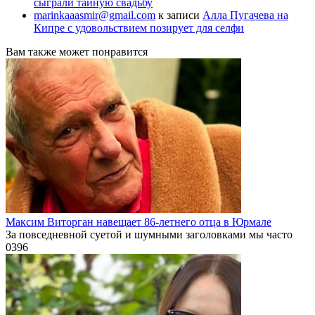
сыграли тайную свадьбу
marinkaaasmir@gmail.com
к записи
Алла Пугачева на
Кипре с удовольствием позирует для селфи
Вам также может понравится
Максим Виторган навещает 86-летнего отца в Юрмале
За повседневной суетой и шумными заголовками мы часто
0
396