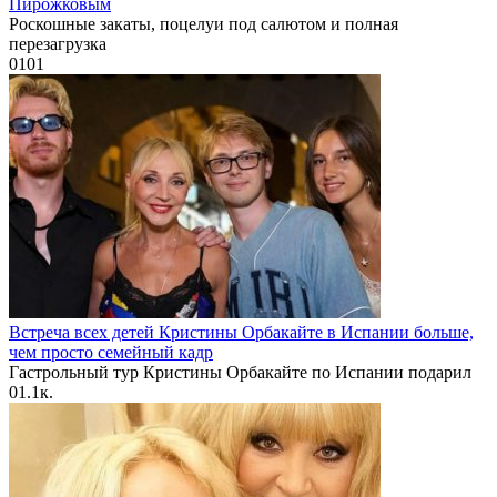
Пирожковым
Роскошные закаты, поцелуи под салютом и полная
перезагрузка
0
101
Встреча всех детей Кристины Орбакайте в Испании больше,
чем просто семейный кадр
Гастрольный тур Кристины Орбакайте по Испании подарил
0
1.1к.