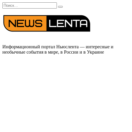
Перейти
Search
к
for:
содержанию
Информационный портал Ньюслента — интересные и
необычные события в мире, в России и в Украине