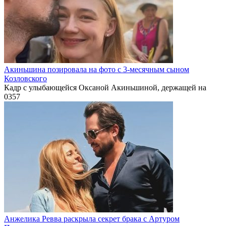
Акиньшина позировала на фото с 3-месячным сыном
Козловского
Кадр с улыбающейся Оксаной Акиньшиной, держащей на
0
357
Анжелика Ревва раскрыла секрет брака с Артуром