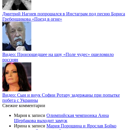
Дмитрий Нагиев попрощался в Инстаграм под песню Бориса
Гребенщикова «Поезд в огне»
Видео: Произошедшее на шоу «Поле чудес» ошеломило
россиян
Видео: Сын и внук Софии Ротару задержаны при попытке
побега с Украины
Свежие комментарии
Мария
к записи
Олимпийская чемпионка Анна
Щербакова выходит замуж
Ирина
к записи
Мария Порошина и Ярослав Бойко