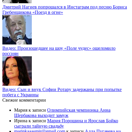
Дмитрий Нагиев попрощался в Инстаграм под песню Бориса
Гребенщикова «Поезд в огне»
Видео: Произошедшее на шоу «Поле чудес» ошеломило
россиян
Видео: Сын и внук Софии Ротару задержаны при попытке
побега с Украины
Свежие комментарии
Мария
к записи
Олимпийская чемпионка Анна
Щербакова выходит замуж
Ирина
к записи
Мария Порошина и Ярослав Бойко
сыграли тайную свадьбу
marinkaaasmir@gmail.com
к записи
Алла Пугачева на