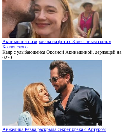
Акиньшина позировала на фото с 3-месячным сыном
Козловского
Кадр с улыбающейся Оксаной Акиньшиной, держащей на
0
270
Анжелика Ревва раскрыла секрет брака с Артуром