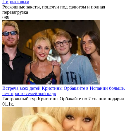
Пирожковым
Роскошные закаты, поцелуи под салютом и полная
перезагрузка
0
89
Встреча всех детей Кристины Орбакайте в Испании больше,
чем просто семейный кадр
Гастрольный тур Кристины Орбакайте по Испании подарил
0
1.1к.