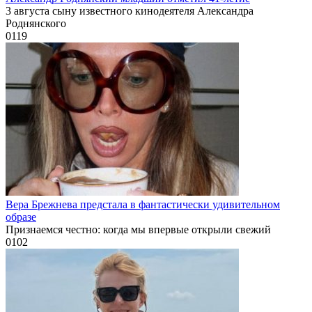
3 августа сыну известного кинодеятеля Александра
Роднянского
0
119
Вера Брежнева предстала в фантастически удивительном
образе
Признаемся честно: когда мы впервые открыли свежий
0
102