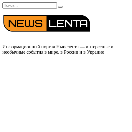
Перейти
Search
к
for:
содержанию
Информационный портал Ньюслента — интересные и
необычные события в мире, в России и в Украине