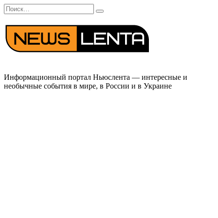
Перейти
Search
к
for:
содержанию
Информационный портал Ньюслента — интересные и
необычные события в мире, в России и в Украине