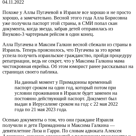
04.11.2022
Похоже у Аллы Пугачевой в Израиле все хорошо и не просто
хорошо, а замечательно. Весной этого года Алла Борисовна
уже получила паспорт этой страны, в СМИ попал скан
документа, когда звезда, забрав детей отправилась из
Внуково-3 чартерным рейсом в один конец.
Алла Пугачева и Максим Галкин весной сбежали из страны в
Израиль. Теперь прояснилось, что Пугачева за это время
успела получить израильское гражданство, пройдя процедуру
репатриации, ведь не секрет, что у Максима Галкина мама
чистокровная еврейка. Об этом юморист ранее рассказывал на
страницах своего паблика.
На данный момент у Примадонны временный
паспорт сроком на один год, который потом при
условии проживания в Израиле будет заменен на
постоянно действующий паспорт. Документ был
выдан в Иерусалиме сроком на год: с 22 мая 2022
года по 21 мая 2023 года.
Осенью документы о том, что они граждане Израиля
получили и дети Примадонны и Максима Галкина —
девятилетние Лиза и Гарри. По словам адвоката Алексея