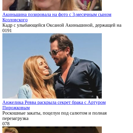
Акиньшина позировала на фото с 3-месячным сыном
Козловского
Кадр с улыбающейся Оксаной Акиньшиной, держащей на
0
191
Анжелика Ревва раскрыла секрет брака с Артуром
Пирожковым
Роскошные закаты, поцелуи под салютом и полная
перезагрузка
0
78