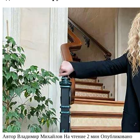
Автор
Владимир Михайлов
На чтение
2 мин
Опубликовано