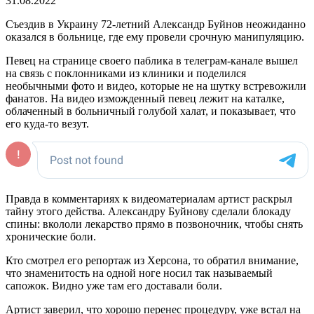
31.08.2022
Съездив в Украину 72-летний Александр Буйнов неожиданно
оказался в больнице, где ему провели срочную манипуляцию.
Певец на странице своего паблика в телеграм-канале вышел
на связь с поклонниками из клиники и поделился
необычными фото и видео, которые не на шутку встревожили
фанатов. На видео изможденный певец лежит на каталке,
облаченный в больничный голубой халат, и показывает, что
его куда-то везут.
Правда в комментариях к видеоматериалам артист раскрыл
тайну этого действа. Александру Буйнову сделали блокаду
спины: вкололи лекарство прямо в позвоночник, чтобы снять
хронические боли.
Кто смотрел его репортаж из Херсона, то обратил внимание,
что знаменитость на одной ноге носил так называемый
сапожок. Видно уже там его доставали боли.
Артист заверил, что хорошо перенес процедуру, уже встал на