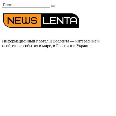
Перейти
Search
к
for:
содержанию
Информационный портал Ньюслента — интересные и
необычные события в мире, в России и в Украине