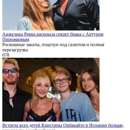
Анжелика Ревва раскрыла секрет брака с Артуром
Пирожковым
Роскошные закаты, поцелуи под салютом и полная
перезагрузка
0
78
Встреча всех детей Кристины Орбакайте в Испании больше,