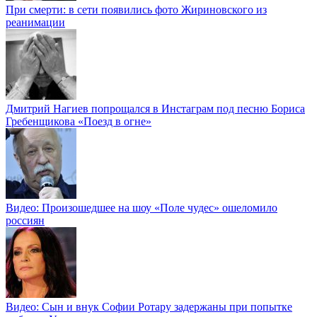
При смерти: в сети появились фото Жириновского из
реанимации
Дмитрий Нагиев попрощался в Инстаграм под песню Бориса
Гребенщикова «Поезд в огне»
Видео: Произошедшее на шоу «Поле чудес» ошеломило
россиян
Видео: Сын и внук Софии Ротару задержаны при попытке