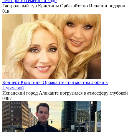
чем просто семейный кадр
Гастрольный тур Кристины Орбакайте по Испании подарил
0
1к.
Концерт Кристины Орбакайте стал мостом любви к
Пугачевой
Испанский город Аликанте погрузился в атмосферу глубокой
0
487