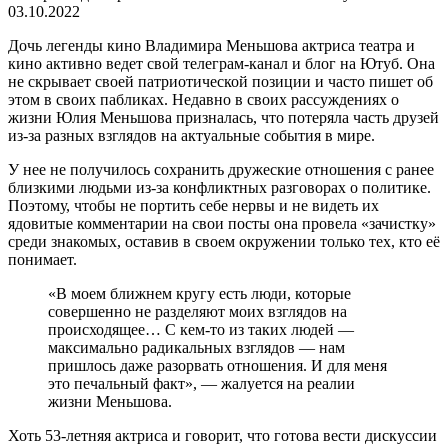
03.10.2022
Дочь легенды кино Владимира Меньшова актриса театра и
кино активно ведет свой телеграм-канал и блог на Ютуб. Она
не скрывает своей патриотической позиции и часто пишет об
этом в своих пабликах. Недавно в своих рассуждениях о
жизни Юлия Меньшова призналась, что потеряла часть друзей
из-за разных взглядов на актуальные события в мире.
У нее не получилось сохранить дружеские отношения с ранее
близкими людьми из-за конфликтных разговорах о политике.
Поэтому, чтобы не портить себе нервы и не видеть их
ядовитые комментарии на свои посты она провела «зачистку»
среди знакомых, оставив в своем окружении только тех, кто её
понимает.
«В моем ближнем кругу есть люди, которые
совершенно не разделяют моих взглядов на
происходящее… С кем-то из таких людей —
максимально радикальных взглядов — нам
пришлось даже разорвать отношения. И для меня
это печальный факт», — жалуется на реалии
жизни Меньшова.
Хоть 53-летняя актриса и говорит, что готова вести дискуссии