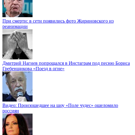
При смерти: в сети появились фото Жириновского из
реанимации
Дмитрий Нагиев попрощался в Инстаграм под песню Бориса
Гребенщикова «Поезд в огне»
Видео: Произошедшее на шоу «Поле чудес» ошеломило
россиян