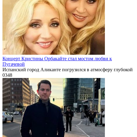
Концерт Кристины Орбакайте стал мостом любви к
Пугачевой
Испанский город Аликанте погрузился в атмосферу глубокой
0
348