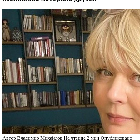
Автор
Владимир Михайлов
На чтение
2 мин
Опубликовано