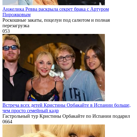
Анжелика Ревва раскрыла секрет брака с Артуром
Пирожковым
Роскошные закаты, поцелуи под салютом и полная
перезагрузка
0
53
Встреча всех детей Кристины Орбакайте в Испании больше,
чем просто семейный кадр
Гастрольный тур Кристины Орбакайте по Испании подарил
0
664