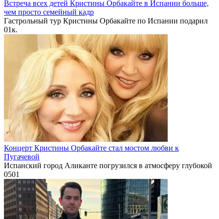
Встреча всех детей Кристины Орбакайте в Испании больше,
чем просто семейный кадр
Гастрольный тур Кристины Орбакайте по Испании подарил
0
1к.
Концерт Кристины Орбакайте стал мостом любви к
Пугачевой
Испанский город Аликанте погрузился в атмосферу глубокой
0
501