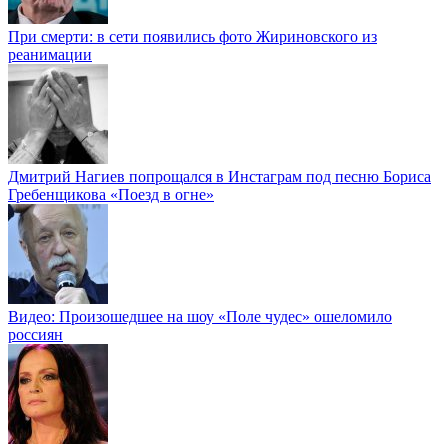
При смерти: в сети появились фото Жириновского из
реанимации
Дмитрий Нагиев попрощался в Инстаграм под песню Бориса
Гребенщикова «Поезд в огне»
Видео: Произошедшее на шоу «Поле чудес» ошеломило
россиян