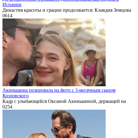
Испании
Династия красоты и грации продолжается: Клавдия Земцова
0
614
Акиньшина позировала на фото с 3-месячным сыном
Козловского
Кадр с улыбающейся Оксаной Акиньшиной, держащей на
0
254