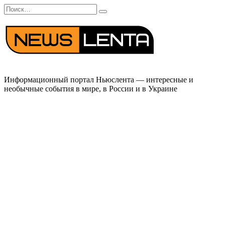
Перейти
Search
к
for:
содержанию
Информационный портал Ньюслента — интересные и
необычные события в мире, в России и в Украине