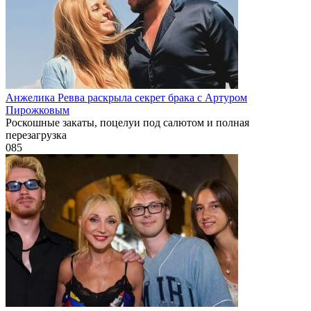
Анжелика Ревва раскрыла секрет брака с Артуром
Пирожковым
Роскошные закаты, поцелуи под салютом и полная
перезагрузка
0
85