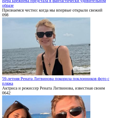
Вера Брежнева предстала в фантастически удивительном
образе
Признаемся честно: когда мы впервые открыли свежий
0
98
59-летняя Рената Литвинова покорила поклонников фото с
пляжа
Актриса и режиссер Рената Литвинова, известная своим
0
642