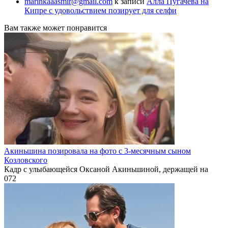
marinkaaasmir@gmail.com
к записи
Алла Пугачева на
Кипре с удовольствием позирует для селфи
Вам также может понравится
Акиньшина позировала на фото с 3-месячным сыном
Козловского
Кадр с улыбающейся Оксаной Акиньшиной, держащей на
0
72