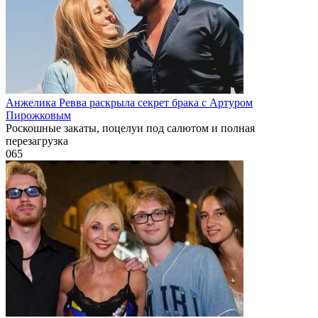
Анжелика Ревва раскрыла секрет брака с Артуром
Пирожковым
Роскошные закаты, поцелуи под салютом и полная
перезагрузка
0
65