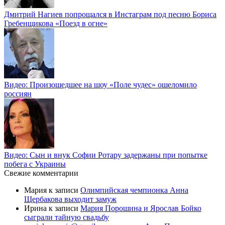
Дмитрий Нагиев попрощался в Инстаграм под песню Бориса
Гребенщикова «Поезд в огне»
Видео: Произошедшее на шоу «Поле чудес» ошеломило
россиян
Видео: Сын и внук Софии Ротару задержаны при попытке
побега с Украины
Свежие комментарии
Мария
к записи
Олимпийская чемпионка Анна
Щербакова выходит замуж
Ирина
к записи
Мария Порошина и Ярослав Бойко
сыграли тайную свадьбу