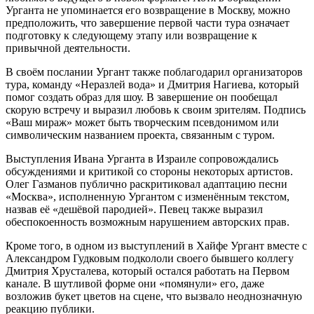
Урганта не упоминается его возвращение в Москву, можно
предположить, что завершение первой части тура означает
подготовку к следующему этапу или возвращение к
привычной деятельности.
В своём послании Ургант также поблагодарил организаторов
тура, команду «Неразлей вода» и Дмитрия Нагиева, который
помог создать образ для шоу. В завершение он пообещал
скорую встречу и выразил любовь к своим зрителям. Подпись
«Ваш мираж» может быть творческим псевдонимом или
символическим названием проекта, связанным с туром.
Выступления Ивана Урганта в Израиле сопровождались
обсуждениями и критикой со стороны некоторых артистов.
Олег Газманов публично раскритиковал адаптацию песни
«Москва», исполненную Ургантом с изменённым текстом,
назвав её «дешёвой пародией». Певец также выразил
обеспокоенность возможным нарушением авторских прав.
Кроме того, в одном из выступлений в Хайфе Ургант вместе с
Александром Гудковым подкололи своего бывшего коллегу
Дмитрия Хрусталева, который остался работать на Первом
канале. В шутливой форме они «помянули» его, даже
возложив букет цветов на сцене, что вызвало неоднозначную
реакцию публики.