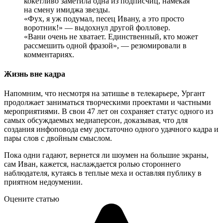
кокетливо заметила одна из подписчиц, намекая
на смену имиджа звезды.
«Фух, я уж подумал, песец Ивану, а это просто
воротник!» — выдохнул другой фолловер.
«Вани очень не хватает. Единственный, кто может
рассмешить одной фразой», — резюмировали в
комментариях.
Жизнь вне кадра
Напомним, что несмотря на затишье в телекарьере, Ургант
продолжает заниматься творческими проектами и частными
мероприятиями. В свои 47 лет он сохраняет статус одного из
самых обсуждаемых медиаперсон, доказывая, что для
создания инфоповода ему достаточно одного удачного кадра и
пары слов с двойным смыслом.
Пока одни гадают, вернется ли шоумен на большие экраны,
сам Иван, кажется, наслаждается ролью стороннего
наблюдателя, кутаясь в теплые меха и оставляя публику в
приятном недоумении.
Оцените статью