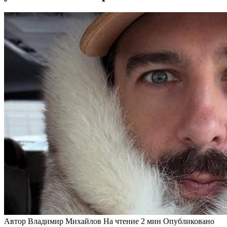
Автор
Владимир Михайлов
На чтение
2 мин
Опубликовано