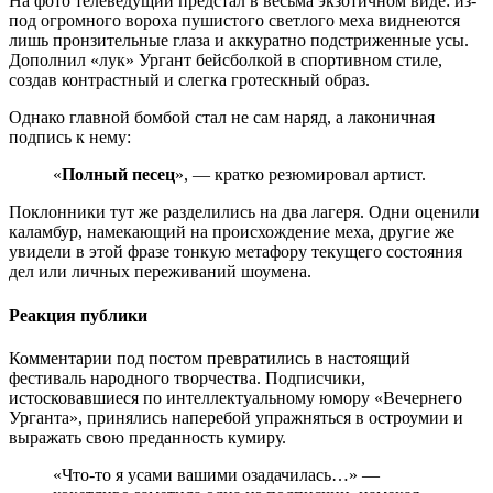
На фото телеведущий предстал в весьма экзотичном виде: из-
под огромного вороха пушистого светлого меха виднеются
лишь пронзительные глаза и аккуратно подстриженные усы.
Дополнил «лук» Ургант бейсболкой в спортивном стиле,
создав контрастный и слегка гротескный образ.
Однако главной бомбой стал не сам наряд, а лаконичная
подпись к нему:
«
Полный песец
», — кратко резюмировал артист.
Поклонники тут же разделились на два лагеря. Одни оценили
каламбур, намекающий на происхождение меха, другие же
увидели в этой фразе тонкую метафору текущего состояния
дел или личных переживаний шоумена.
Реакция публики
Комментарии под постом превратились в настоящий
фестиваль народного творчества. Подписчики,
истосковавшиеся по интеллектуальному юмору «Вечернего
Урганта», принялись наперебой упражняться в остроумии и
выражать свою преданность кумиру.
«Что-то я усами вашими озадачилась…» —