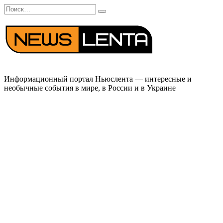
Перейти
Search
к
for:
содержанию
Информационный портал Ньюслента — интересные и
необычные события в мире, в России и в Украине