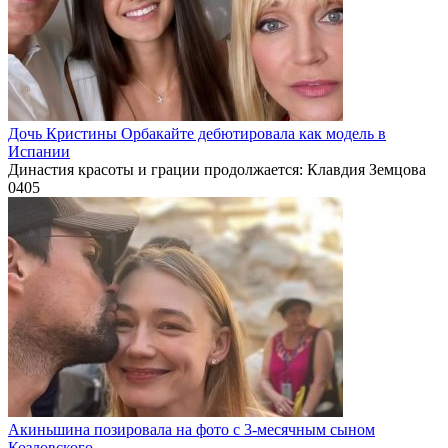
Дочь Кристины Орбакайте дебютировала как модель в
Испании
Династия красоты и грации продолжается: Клавдия Земцова
0
405
Акиньшина позировала на фото с 3-месячным сыном
Козловского