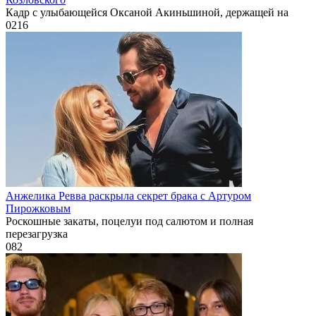
Кадр с улыбающейся Оксаной Акиньшиной, держащей на
0
216
Анжелика Ревва раскрыла секрет брака с Артуром
Пирожковым
Роскошные закаты, поцелуи под салютом и полная
перезагрузка
0
82