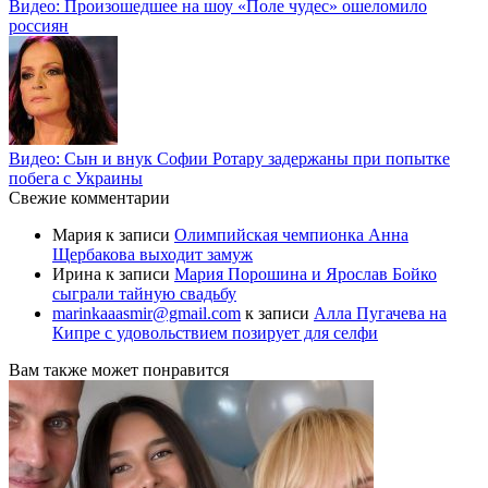
Видео: Произошедшее на шоу «Поле чудес» ошеломило
россиян
Видео: Сын и внук Софии Ротару задержаны при попытке
побега с Украины
Свежие комментарии
Мария
к записи
Олимпийская чемпионка Анна
Щербакова выходит замуж
Ирина
к записи
Мария Порошина и Ярослав Бойко
сыграли тайную свадьбу
marinkaaasmir@gmail.com
к записи
Алла Пугачева на
Кипре с удовольствием позирует для селфи
Вам также может понравится