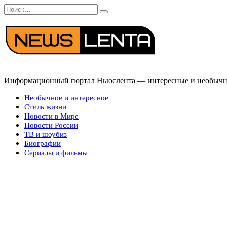
Перейти
Search
к
for:
содержанию
Информационный портал Ньюслента — интересные и необычные
Необычное и интересное
Стиль жизни
Новости в Мире
Новости России
ТВ и шоубиз
Биографии
Сериалы и фильмы