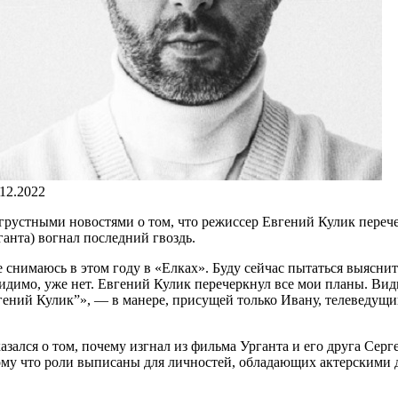
.12.2022
грустными новостями о том, что режиссер Евгений Кулик перечер
анта) вогнал последний гвоздь.
 не снимаюсь в этом году в «Елках». Буду сейчас пытаться выясн
видимо, уже нет. Евгений Кулик перечеркнул все мои планы. Ви
гений Кулик”», — в манере, присущей только Ивану, телеведущ
ался о том, почему изгнал из фильма Урганта и его друга Сергея
му что роли выписаны для личностей, обладающих актерскими да