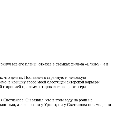
кнул все его планы, отказав в съемках фильма «Елки-9», а в
ить, что делать. Поставлен в странную и неловкую
димо, в крышку гроба моей блестящей актерской карьеры
ий с иронией прокомментировал слова режиссера
 Светлакова. Он заявил, что в этом году на роли не
нными, а таковых ни у Ургант, ни у Светлакова нет, мол, они