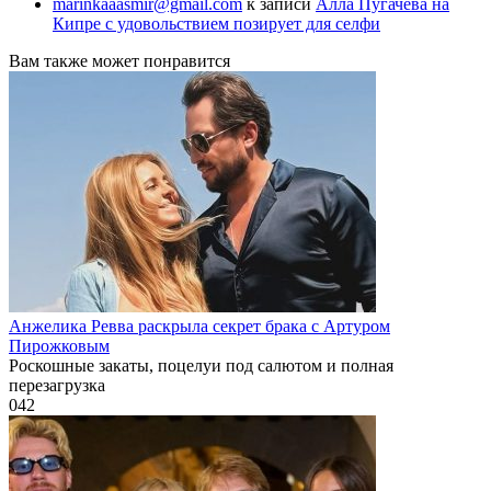
marinkaaasmir@gmail.com
к записи
Алла Пугачева на
Кипре с удовольствием позирует для селфи
Вам также может понравится
Анжелика Ревва раскрыла секрет брака с Артуром
Пирожковым
Роскошные закаты, поцелуи под салютом и полная
перезагрузка
0
42