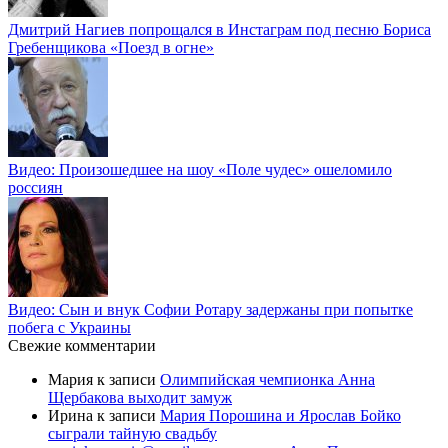
Дмитрий Нагиев попрощался в Инстаграм под песню Бориса
Гребенщикова «Поезд в огне»
Видео: Произошедшее на шоу «Поле чудес» ошеломило
россиян
Видео: Сын и внук Софии Ротару задержаны при попытке
побега с Украины
Свежие комментарии
Мария
к записи
Олимпийская чемпионка Анна
Щербакова выходит замуж
Ирина
к записи
Мария Порошина и Ярослав Бойко
сыграли тайную свадьбу