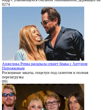
0
274
Анжелика Ревва раскрыла секрет брака с Артуром
Пирожковым
Роскошные закаты, поцелуи под салютом и полная
перезагрузка
0
91