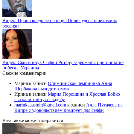
Видео: Произошедшее на шоу «Поле чудес» ошеломило
россиян
Видео: Сын и внук Софии Ротару задержаны при попытке
побега с Украины
Свежие комментарии
Мария
к записи
Олимпийская чемпионка Анна
Щербакова выходит замуж
Ирина
к записи
Мария Порошина и Ярослав Бойко
сыграли тайную свадьбу
marinkaaasmir@gmail.com
к записи
Алла Пугачева на
Кипре с удовольствием позирует для селфи
Вам также может понравится