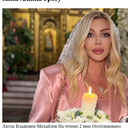
Автор
Владимир Михайлов
На чтение
2 мин
Опубликовано