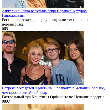
Анжелика Ревва раскрыла секрет брака с Артуром
Пирожковым
Роскошные закаты, поцелуи под салютом и полная
перезагрузка
0
65
Встреча всех детей Кристины Орбакайте в Испании больше,
чем просто семейный кадр
Гастрольный тур Кристины Орбакайте по Испании подарил
0
807