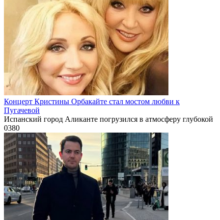
Концерт Кристины Орбакайте стал мостом любви к
Пугачевой
Испанский город Аликанте погрузился в атмосферу глубокой
0
380