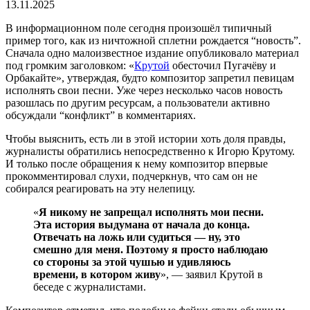
13.11.2025
В информационном поле сегодня произошёл типичный
пример того, как из ничтожной сплетни рождается “новость”.
Сначала одно малоизвестное издание опубликовало материал
под громким заголовком: «
Крутой
обесточил Пугачёву и
Орбакайте», утверждая, будто композитор запретил певицам
исполнять свои песни. Уже через несколько часов новость
разошлась по другим ресурсам, а пользователи активно
обсуждали “конфликт” в комментариях.
Чтобы выяснить, есть ли в этой истории хоть доля правды,
журналисты обратились непосредственно к Игорю Крутому.
И только после обращения к нему композитор впервые
прокомментировал слухи, подчеркнув, что сам он не
собирался реагировать на эту нелепицу.
«
Я никому не запрещал исполнять мои песни.
Эта история выдумана от начала до конца.
Отвечать на ложь или судиться — ну, это
смешно для меня. Поэтому я просто наблюдаю
со стороны за этой чушью и удивляюсь
времени, в котором живу
», — заявил Крутой в
беседе с журналистами.