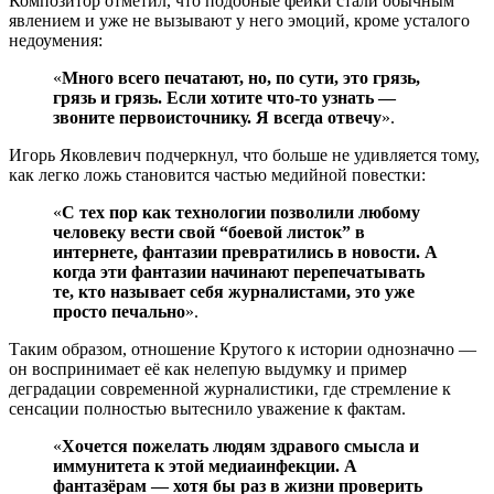
Композитор отметил, что подобные фейки стали обычным
явлением и уже не вызывают у него эмоций, кроме усталого
недоумения:
«
Много всего печатают, но, по сути, это грязь,
грязь и грязь. Если хотите что-то узнать —
звоните первоисточнику. Я всегда отвечу
».
Игорь Яковлевич подчеркнул, что больше не удивляется тому,
как легко ложь становится частью медийной повестки:
«
С тех пор как технологии позволили любому
человеку вести свой “боевой листок” в
интернете, фантазии превратились в новости. А
когда эти фантазии начинают перепечатывать
те, кто называет себя журналистами, это уже
просто печально
».
Таким образом, отношение Крутого к истории однозначно —
он воспринимает её как нелепую выдумку и пример
деградации современной журналистики, где стремление к
сенсации полностью вытеснило уважение к фактам.
«
Хочется пожелать людям здравого смысла и
иммунитета к этой медиаинфекции. А
фантазёрам — хотя бы раз в жизни проверить