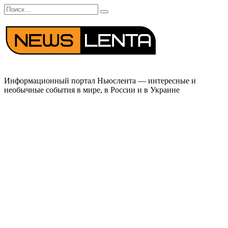
Перейти
Search
к
for:
содержанию
Информационный портал Ньюслента — интересные и
необычные события в мире, в России и в Украине