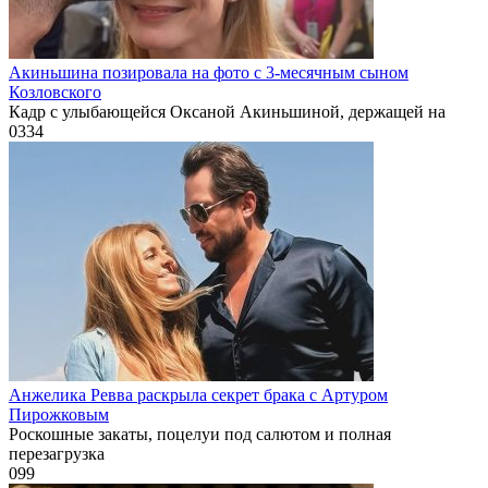
Акиньшина позировала на фото с 3-месячным сыном
Козловского
Кадр с улыбающейся Оксаной Акиньшиной, держащей на
0
334
Анжелика Ревва раскрыла секрет брака с Артуром
Пирожковым
Роскошные закаты, поцелуи под салютом и полная
перезагрузка
0
99