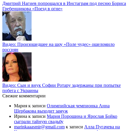
Дмитрий Нагиев попрощался в Инстаграм под песню Бориса
Гребенщикова «Поезд в огне»
Видео: Произошедшее на шоу «Поле чудес» ошеломило
россиян
Видео: Сын и внук Софии Ротару задержаны при попытке
побега с Украины
Свежие комментарии
Мария
к записи
Олимпийская чемпионка Анна
Щербакова выходит замуж
Ирина
к записи
Мария Порошина и Ярослав Бойко
сыграли тайную свадьбу
marinkaaasmir@gmail.com
к записи
Алла Пугачева на