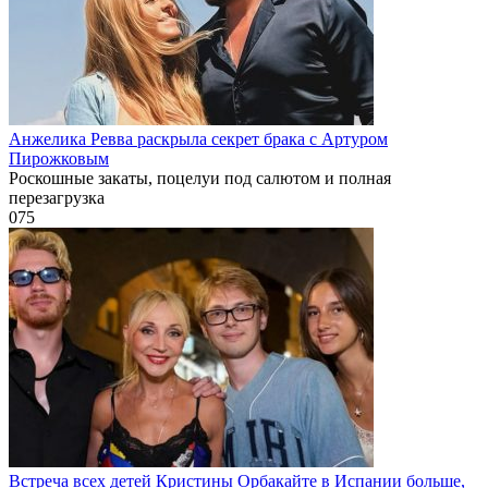
Анжелика Ревва раскрыла секрет брака с Артуром
Пирожковым
Роскошные закаты, поцелуи под салютом и полная
перезагрузка
0
75
Встреча всех детей Кристины Орбакайте в Испании больше,