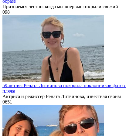
образе
Признаемся честно: когда мы впервые открыли свежий
0
98
59-летняя Рената Литвинова покорила поклонников фото с
пляжа
Актриса и режиссер Рената Литвинова, известная своим
0
651