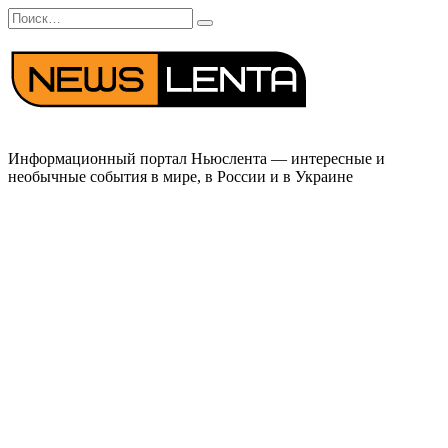
Перейти
Search
к
for:
содержанию
Информационный портал Ньюслента — интересные и
необычные события в мире, в России и в Украине