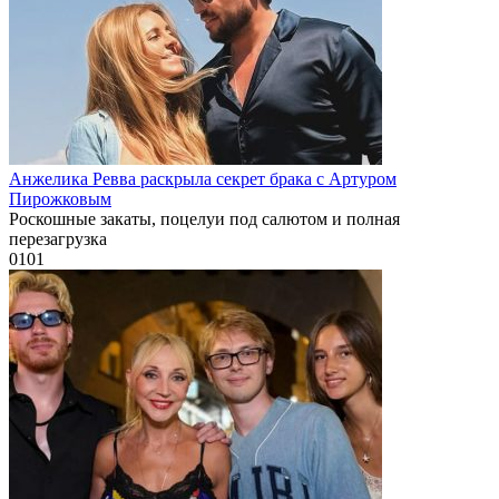
Анжелика Ревва раскрыла секрет брака с Артуром
Пирожковым
Роскошные закаты, поцелуи под салютом и полная
перезагрузка
0
101