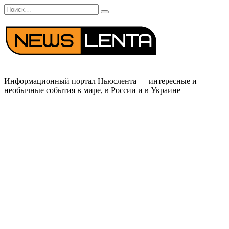
Перейти
Search
к
for:
содержанию
Информационный портал Ньюслента — интересные и
необычные события в мире, в России и в Украине