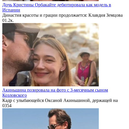
Дочь Кристины Орбакайте дебютировала как модель в
Испании
Династия красоты и грации продолжается: Клавдия Земцова
0
1.2к.
Акиньшина позировала на фото с 3-месячным сыном
Козловского
Кадр с улыбающейся Оксаной Акиньшиной, держащей на
0
354