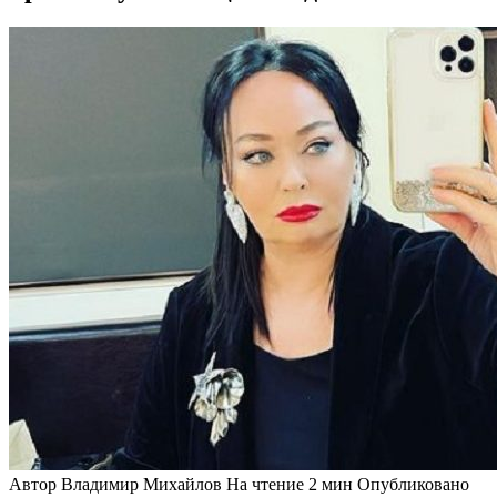
Автор
Владимир Михайлов
На чтение
2 мин
Опубликовано