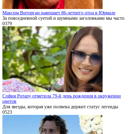
Максим Виторган навещает 86-летнего отца в Юрмале
За повседневной суетой и шумными заголовками мы часто
0
379
София Ротару отметила 79-й день рождения в окружении
цветов
Для звезды, которая уже полвека держит статус легенды
0
523