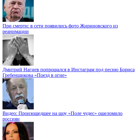
При смерти: в сети появились фото Жириновского из
реанимации
Дмитрий Нагиев попрощался в Инстаграм под песню Бориса
Гребенщикова «Поезд в огне»
Видео: Произошедшее на шоу «Поле чудес» ошеломило
россиян