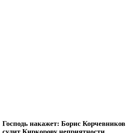
Господь накажет: Борис Корчевников
сулит Киркорову неприятности