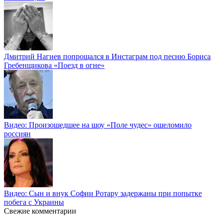
Дмитрий Нагиев попрощался в Инстаграм под песню Бориса
Гребенщикова «Поезд в огне»
Видео: Произошедшее на шоу «Поле чудес» ошеломило
россиян
Видео: Сын и внук Софии Ротару задержаны при попытке
побега с Украины
Свежие комментарии