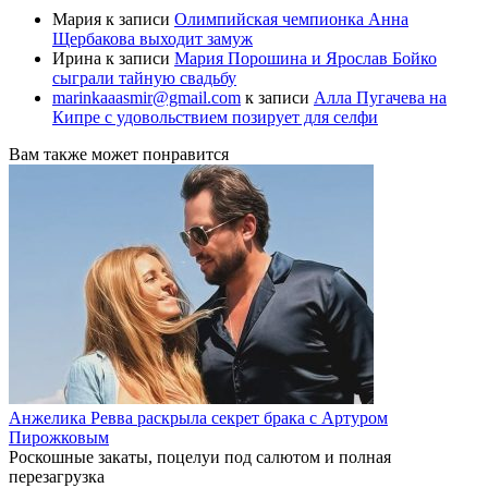
Мария
к записи
Олимпийская чемпионка Анна
Щербакова выходит замуж
Ирина
к записи
Мария Порошина и Ярослав Бойко
сыграли тайную свадьбу
marinkaaasmir@gmail.com
к записи
Алла Пугачева на
Кипре с удовольствием позирует для селфи
Вам также может понравится
Анжелика Ревва раскрыла секрет брака с Артуром
Пирожковым
Роскошные закаты, поцелуи под салютом и полная
перезагрузка