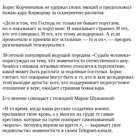
Борис Корчевников не удержал своих эмоций и предположил
божью кару Киркорову за осквернение распятия:
«Дело в том, что Господь не только не бывает поругаем,
но и наказывает за поругание. И наказывает страшно. И тех,
кто это совершил. И тех, кто этому аплодировал. А если
промолчали и приняли все остальные — то и их», — предрек
разгневанный тележурналист.
39-летний популярный ведущий передачи «Судьба человека»
порассуждал на тему, что знаменитости отечественного шоу-
бизнеса слишком легкомысленно относятся к перспективе,
какой может быть расплата за подобные поступки. Борис
считает, что покараны могут быть и те, кто в зале аплодировал
этой выходке артиста: всех, кто поддерживает недопустимое
отношение к вере, ожидает страшная божья кара.
Его мнение совпадает с позицией Марии Шукшиной:
«В то время, когда наши русские солдатики воюют,
проливают свою кровь, а у многих на груди те самые
крестики, которые на сцене попирает самоназванный
«король», беснуясь верхом на кресте.», — выражает свое
недовольство знаменитость в своем Telegram-канале.