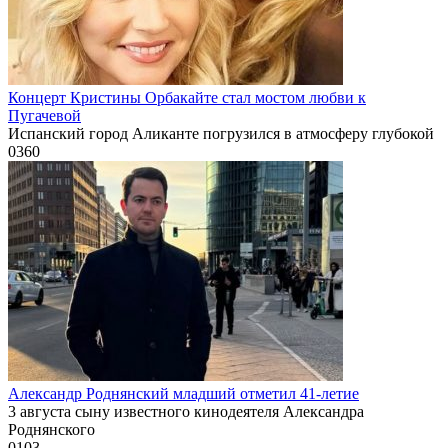
Концерт Кристины Орбакайте стал мостом любви к
Пугачевой
Испанский город Аликанте погрузился в атмосферу глубокой
0
360
Александр Роднянский младший отметил 41-летие
3 августа сыну известного кинодеятеля Александра
Роднянского
0
103