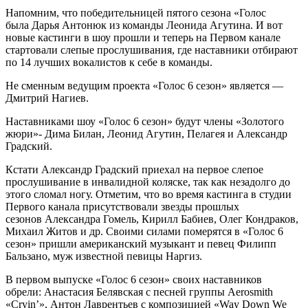
Напомним, что победительницей пятого сезона «Голос
была Дарья Антонюк из команды Леонида Агутина. И вот
новые кастинги в шоу прошли и теперь на Первом канале
стартовали слепые прослушивания, где наставники отбирают
по 14 лучших вокалистов к себе в команды.
Не сменным ведущим проекта «Голос 6 сезон» является —
Дмитрий Нагиев.
Наставниками шоу «Голос 6 сезон» будут члены «Золотого
жюри»- Дима Билан, Леонид Агутин, Пелагея и Александр
Градский.
Кстати Александр Градский приехал на первое слепое
прослушивание в инвалидной коляске, так как незадолго до
этого сломал ногу. Отметим, что во время кастинга в студии
Первого канала присутствовали звезды прошлых
сезонов Александра Гомель, Кирилл Бабиев, Олег Кондраков,
Михаил Житов и др. Своими силами померятся в «Голос 6
сезон» пришли американский музыкант и певец Филипп
Бальзано, муж известной певицы Наргиз.
В первом выпуске «Голос 6 сезон» своих наставников
обрели: Анастасия Белявская с песней группы Aerosmith
«Cryin’», Антон Лаврентьев с композицией «Way Down We