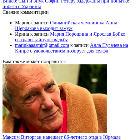
Видео: Сын и внук Софии Ротару задержаны при попытке
побега с Украины
Свежие комментарии
Мария
к записи
Олимпийская чемпионка Анна
Щербакова выходит замуж
Ирина
к записи
Мария Порошина и Ярослав Бойко
сыграли тайную свадьбу
marinkaaasmir@gmail.com
к записи
Алла Пугачева на
Кипре с удовольствием позирует для селфи
Вам также может понравится
Максим Виторган навещает 86-летнего отца в Юрмале