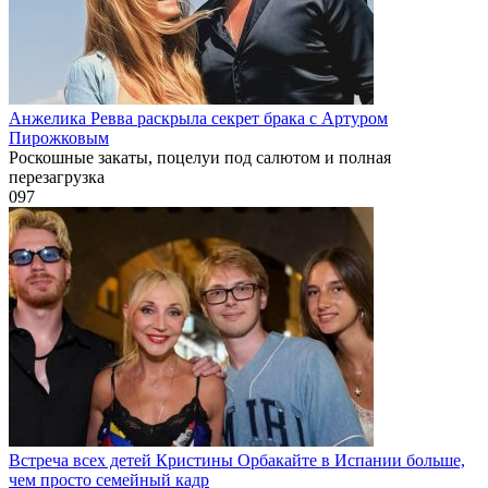
Анжелика Ревва раскрыла секрет брака с Артуром
Пирожковым
Роскошные закаты, поцелуи под салютом и полная
перезагрузка
0
97
Встреча всех детей Кристины Орбакайте в Испании больше,
чем просто семейный кадр