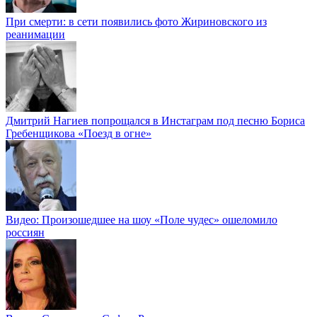
При смерти: в сети появились фото Жириновского из
реанимации
Дмитрий Нагиев попрощался в Инстаграм под песню Бориса
Гребенщикова «Поезд в огне»
Видео: Произошедшее на шоу «Поле чудес» ошеломило
россиян