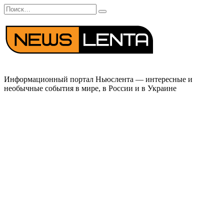
Перейти
Search
к
for:
содержанию
Информационный портал Ньюслента — интересные и
необычные события в мире, в России и в Украине