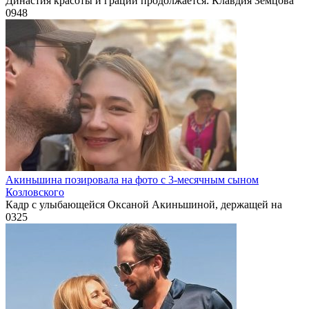
Династия красоты и грации продолжается: Клавдия Земцова
0
948
Акиньшина позировала на фото с 3-месячным сыном
Козловского
Кадр с улыбающейся Оксаной Акиньшиной, держащей на
0
325