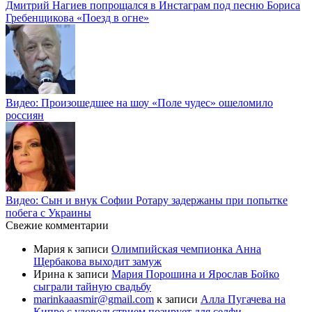
Дмитрий Нагиев попрощался в Инстаграм под песню Бориса
Гребенщикова «Поезд в огне»
Видео: Произошедшее на шоу «Поле чудес» ошеломило
россиян
Видео: Сын и внук Софии Ротару задержаны при попытке
побега с Украины
Свежие комментарии
Мария
к записи
Олимпийская чемпионка Анна
Щербакова выходит замуж
Ирина
к записи
Мария Порошина и Ярослав Бойко
сыграли тайную свадьбу
marinkaaasmir@gmail.com
к записи
Алла Пугачева на
Кипре с удовольствием позирует для селфи