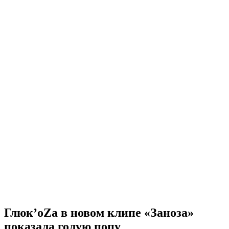
Глюк’оZа в новом клипе «Заноза»
показала голую попу