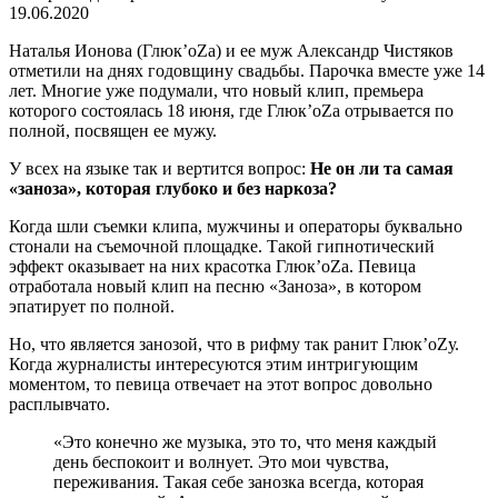
19.06.2020
Наталья Ионова (Глюк’оZа) и ее муж Александр Чистяков
отметили на днях годовщину свадьбы. Парочка вместе уже 14
лет. Многие уже подумали, что новый клип, премьера
которого состоялась 18 июня, где Глюк’оZа отрывается по
полной, посвящен ее мужу.
У всех на языке так и вертится вопрос:
Не он ли та самая
«заноза», которая глубоко и без наркоза?
Когда шли съемки клипа, мужчины и операторы буквально
стонали на съемочной площадке. Такой гипнотический
эффект оказывает на них красотка Глюк’оZа. Певица
отработала новый клип на песню «Заноза», в котором
эпатирует по полной.
Но, что является занозой, что в рифму так ранит Глюк’оZу.
Когда журналисты интересуются этим интригующим
моментом, то певица отвечает на этот вопрос довольно
расплывчато.
«Это конечно же музыка, это то, что меня каждый
день беспокоит и волнует. Это мои чувства,
переживания. Такая себе занозка всегда, которая