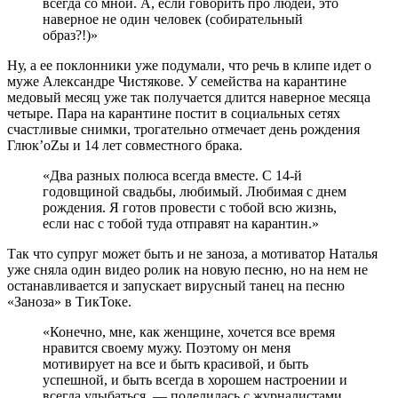
всегда со мной. А, если говорить про людей, это
наверное не один человек (собирательный
образ?!)»
Ну, а ее поклонники уже подумали, что речь в клипе идет о
муже Александре Чистякове. У семейства на карантине
медовый месяц уже так получается длится наверное месяца
четыре. Пара на карантине постит в социальных сетях
счастливые снимки, трогательно отмечает день рождения
Глюк’оZы и 14 лет совместного брака.
«Два разных полюса всегда вместе. С 14-й
годовщиной свадьбы, любимый. Любимая с днем
рождения. Я готов провести с тобой всю жизнь,
если нас с тобой туда отправят на карантин.»
Так что супруг может быть и не заноза, а мотиватор Наталья
уже сняла один видео ролик на новую песню, но на нем не
останавливается и запускает вирусный танец на песню
«Заноза» в ТикТоке.
«Конечно, мне, как женщине, хочется все время
нравится своему мужу. Поэтому он меня
мотивирует на все и быть красивой, и быть
успешной, и быть всегда в хорошем настроении и
всегда улыбаться, — поделилась с журналистами