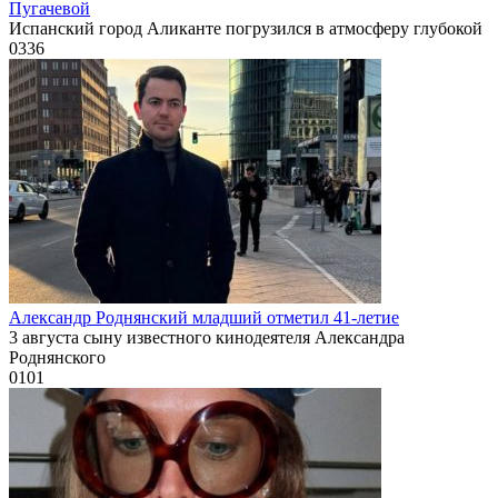
Пугачевой
Испанский город Аликанте погрузился в атмосферу глубокой
0
336
Александр Роднянский младший отметил 41-летие
3 августа сыну известного кинодеятеля Александра
Роднянского
0
101