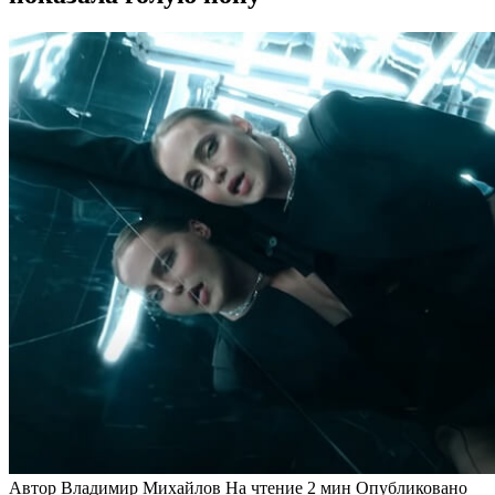
Автор
Владимир Михайлов
На чтение
2 мин
Опубликовано