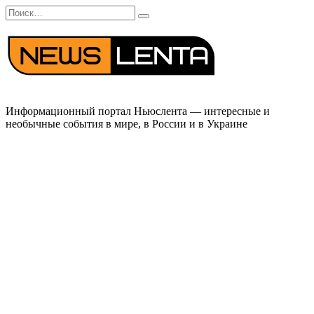
Перейти
Search
к
for:
содержанию
Информационный портал Ньюслента — интересные и
необычные события в мире, в России и в Украине