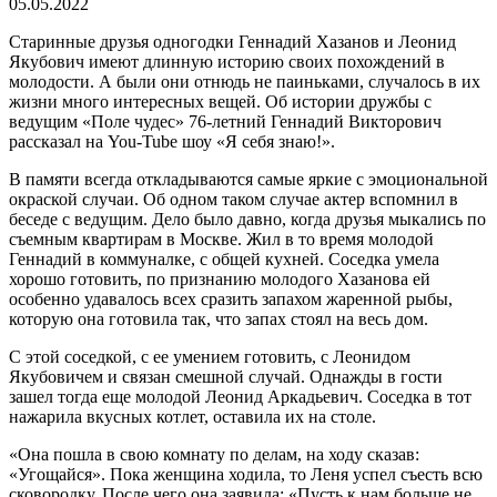
05.05.2022
Старинные друзья одногодки Геннадий Хазанов и Леонид
Якубович имеют длинную историю своих похождений в
молодости. А были они отнюдь не паиньками, случалось в их
жизни много интересных вещей. Об истории дружбы с
ведущим «Поле чудес» 76-летний Геннадий Викторович
рассказал на You-Tube шоу «Я себя знаю!».
В памяти всегда откладываются самые яркие с эмоциональной
окраской случаи. Об одном таком случае актер вспомнил в
беседе с ведущим. Дело было давно, когда друзья мыкались по
съемным квартирам в Москве. Жил в то время молодой
Геннадий в коммуналке, с общей кухней. Соседка умела
хорошо готовить, по признанию молодого Хазанова ей
особенно удавалось всех сразить запахом жаренной рыбы,
которую она готовила так, что запах стоял на весь дом.
С этой соседкой, с ее умением готовить, с Леонидом
Якубовичем и связан смешной случай. Однажды в гости
зашел тогда еще молодой Леонид Аркадьевич. Соседка в тот
нажарила вкусных котлет, оставила их на столе.
«Она пошла в свою комнату по делам, на ходу сказав:
«Угощайся». Пока женщина ходила, то Леня успел съесть всю
сковородку. После чего она заявила: «Пусть к нам больше не