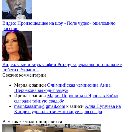
Видео: Произошедшее на шоу «Поле чудес» ошеломило
россиян
Видео: Сын и внук Софии Ротару задержаны при попытке
побега с Украины
Свежие комментарии
Мария
к записи
Олимпийская чемпионка Анна
Щербакова выходит замуж
Ирина
к записи
Мария Порошина и Ярослав Бойко
сыграли тайную свадьбу
marinkaaasmir@gmail.com
к записи
Алла Пугачева на
Кипре с удовольствием позирует для селфи
Вам также может понравится