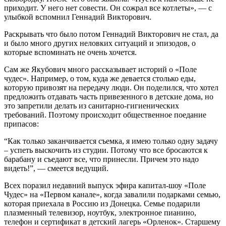
приходит. У него нет совести. Он сожрал все котлеты», — с
улыбкой вспомнил Геннадий Викторович.
Раскрывать что было потом Геннадий Викторович не стал, да
и было много других неловких ситуаций и эпизодов, о
которые вспоминать не очень хочется.
Сам же Якубович много рассказывает историй о «Поле
чудес». Например, о том, куда же девается столько еды,
которую привозят на передачу люди. Он поделился, что хотел
предложить отдавать часть привезенного в детские дома, но
это запретили делать из санитарно-гигиенических
требований. Поэтому происходит общественное поедание
припасов:
“Как только заканчивается съемка, я имею только одну задачу
– успеть выскочить из студии. Потому что все бросаются к
барабану и съедают все, что принесли. Причем это надо
видеть!”, — смеется ведущий.
Всех поразил недавний выпуск эфира капитал-шоу «Поле
Чудес» на «Первом канале», когда завалили подарками семью,
которая приехала в Россию из Донецка. Семье подарили
плазменный телевизор, ноутбук, электронное пианино,
телефон и сертификат в детский лагерь «Орленок». Старшему