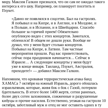
миру. Максим Галкин признался, что он сам не ожидал такого
интереса к его шоу. Например, он планирует посетить и
Пхукет.
«Давно не появлялся в соцсетях. Был на гастролях.
Я побывал и на Кипре, и в Англии, и в Молдове, и
в Польше, и в Испании, и в Швейцарии. Спасибо
большое за горячий прием! Обязательно
опубликую видео с этих концертов. Замотался,
обленился! В общем не дошли руки. Вообще не
думал, что у меня будет столько концертов.
Побывал на Кипре, в Латвии. Там частные
мероприятия прошли. Рад вас приветствовать,
сейчас пора праздников начинается… Сейчас в
Израиле… А следующие концерты у меня будут
уже в конце января. Таиланд, Пхукет, Австралия,
приходите!» — добавил Максим Галкин.
Напомним, что кровавая террористическая атака банд
ХАМАСа 7 октября на южный Израиль, дорого обошлась
израильтянам, которые, живя бок о бок с Газой, потеряли
бдительность. В итоге более 1400 жертв, сотни раненых,
более двух сотен заложников, сожженные и разрушенные
кибуцы и прочие насилия. Естественно, уезжая на гастроли 10
октября, заботливый муж и отец не мог оставить одних в ту