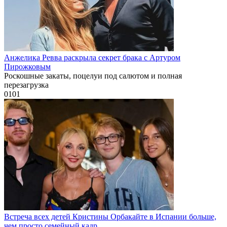
Анжелика Ревва раскрыла секрет брака с Артуром
Пирожковым
Роскошные закаты, поцелуи под салютом и полная
перезагрузка
0
101
Встреча всех детей Кристины Орбакайте в Испании больше,
чем просто семейный кадр