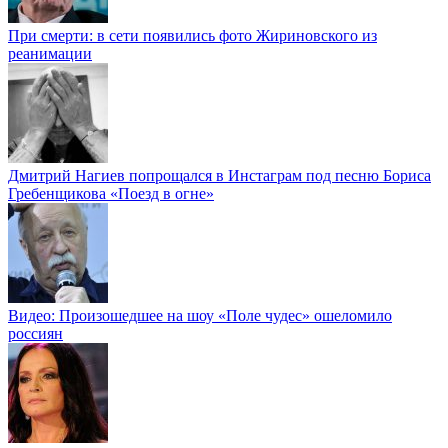
При смерти: в сети появились фото Жириновского из
реанимации
Дмитрий Нагиев попрощался в Инстаграм под песню Бориса
Гребенщикова «Поезд в огне»
Видео: Произошедшее на шоу «Поле чудес» ошеломило
россиян