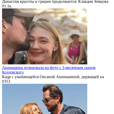
Династия красоты и грации продолжается: Клавдия Земцова
0
1.1к.
Акиньшина позировала на фото с 3-месячным сыном
Козловского
Кадр с улыбающейся Оксаной Акиньшиной, держащей на
0
353