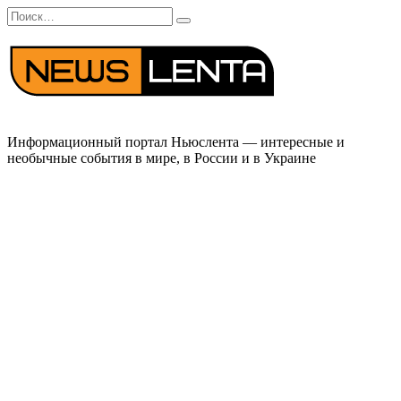
Перейти
Search
к
for:
содержанию
Информационный портал Ньюслента — интересные и
необычные события в мире, в России и в Украине