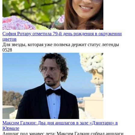
София Ротару отметила 79-й день рождения в окружении
цветов
Для звезды, которая уже полвека держит статус легенды
0
528
Максим Галкин: Два дня аншлагов в зале «Дзинтари» в
Юрмале
Аншлаг под занавес лета: Максим Галкин собрал аншлаги