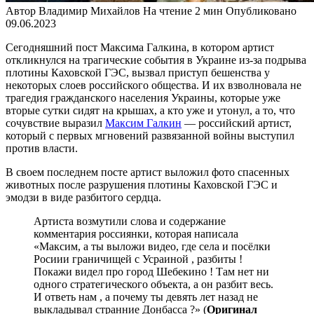
Автор
Владимир Михайлов
На чтение
2 мин
Опубликовано
09.06.2023
Сегодняшний пост Максима Галкина, в котором артист
откликнулся на трагические события в Украине из-за подрыва
плотины Каховской ГЭС, вызвал приступ бешенства у
некоторых слоев российского общества. И их взволновала не
трагедия гражданского населения Украины, которые уже
вторые сутки сидят на крышах, а кто уже и утонул, а то, что
сочувствие выразил
Максим Галкин
— российский артист,
который с первых мгновений развязанной войны выступил
против власти.
В своем последнем посте артист выложил фото спасенных
животных после разрушения плотины Каховской ГЭС и
эмодзи в виде разбитого сердца.
Артиста возмутили слова и содержание
комментария россиянки, которая написала
«Максим, а ты выложи видео, где села и посёлки
Росиии граничищей с Усраиной , разбиты !
Покажи видел про город Шебекино ! Там нет ни
одного стратегического объекта, а он разбит весь.
И ответь нам , а почему ты девять лет назад не
выкладывал странние Донбасса ?» (
Оригинал