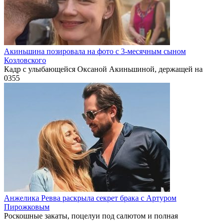
Акиньшина позировала на фото с 3-месячным сыном
Козловского
Кадр с улыбающейся Оксаной Акиньшиной, держащей на
0
355
Анжелика Ревва раскрыла секрет брака с Артуром
Пирожковым
Роскошные закаты, поцелуи под салютом и полная