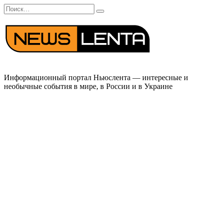
Перейти
Search
к
for:
содержанию
Информационный портал Ньюслента — интересные и
необычные события в мире, в России и в Украине