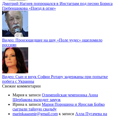
Дмитрий Нагиев попрощался в Инстаграм под песню Бориса
Гребенщикова «Поезд в огне»
Видео: Произошедшее на шоу «Поле чудес» ошеломило
россиян
Видео: Сын и внук Софии Ротару задержаны при попытке
побега с Украины
Свежие комментарии
Мария
к записи
Олимпийская чемпионка Анна
Щербакова выходит замуж
Ирина
к записи
Мария Порошина и Ярослав Бойко
сыграли тайную свадьбу
marinkaaasmir@gmail.com
к записи
Алла Пугачева на