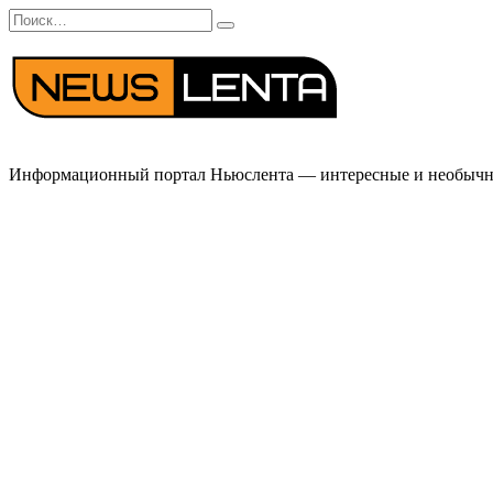
Перейти
Search
к
for:
содержанию
Информационный портал Ньюслента — интересные и необычные