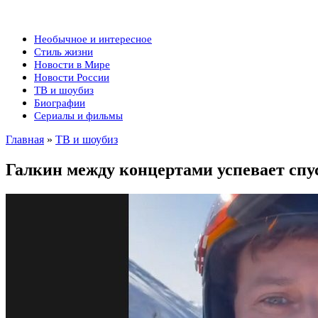
Необычное и интересное
Стиль жизни
Новости в Мире
Новости России
ТВ и шоубиз
Биографии
Сериалы и фильмы
Главная
»
ТВ и шоубиз
Галкин между концертами успевает спу