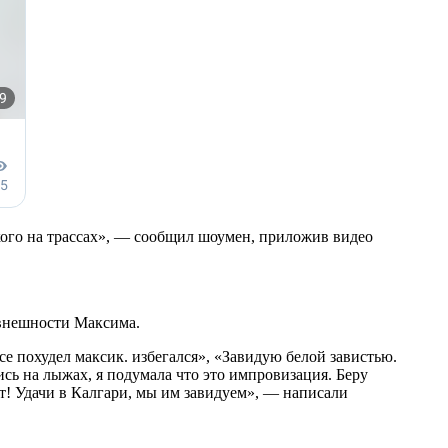
икого на трассах», — сообщил шоумен, приложив видео
 внешности Максима.
е похудел максик. избегался», «Завидую белой завистью.
ись на лыжах, я подумала что это импровизация. Беру
рт! Удачи в Калгари, мы им завидуем», — написали