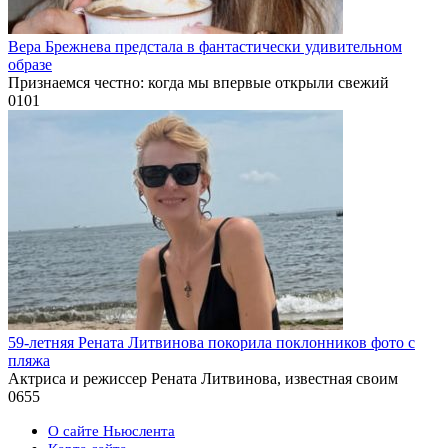
Вера Брежнева предстала в фантастически удивительном
образе
Признаемся честно: когда мы впервые открыли свежий
0
101
59-летняя Рената Литвинова покорила поклонников фото с
пляжа
Актриса и режиссер Рената Литвинова, известная своим
0
655
О сайте Ньюслента