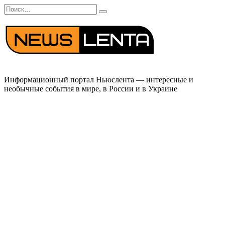
Перейти
Search
к
for:
содержанию
Информационный портал Ньюслента — интересные и
необычные события в мире, в России и в Украине