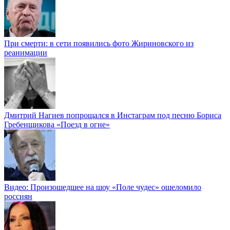
При смерти: в сети появились фото Жириновского из
реанимации
Дмитрий Нагиев попрощался в Инстаграм под песню Бориса
Гребенщикова «Поезд в огне»
Видео: Произошедшее на шоу «Поле чудес» ошеломило
россиян