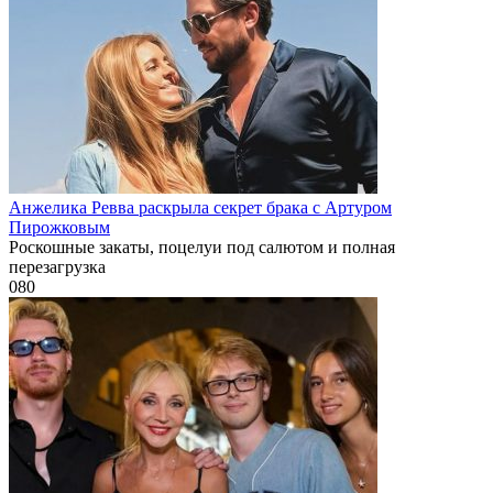
Анжелика Ревва раскрыла секрет брака с Артуром
Пирожковым
Роскошные закаты, поцелуи под салютом и полная
перезагрузка
0
80