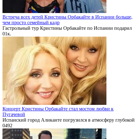
Встреча всех детей Кристины Орбакайте в Испании больше,
чем просто семейный кадр
Гастрольный тур Кристины Орбакайте по Испании подарил
0
1к.
Концерт Кристины Орбакайте стал мостом любви к
Пугачевой
Испанский город Аликанте погрузился в атмосферу глубокой
0
492