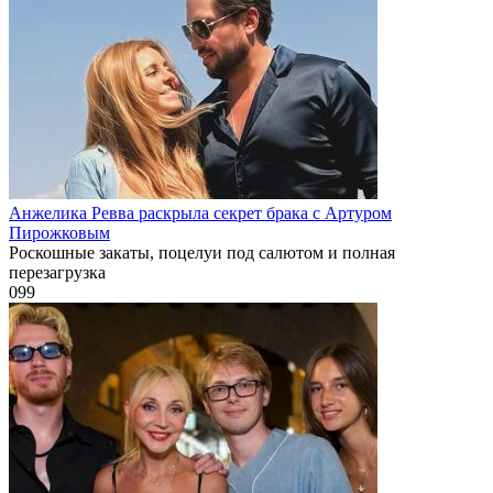
Анжелика Ревва раскрыла секрет брака с Артуром
Пирожковым
Роскошные закаты, поцелуи под салютом и полная
перезагрузка
0
99