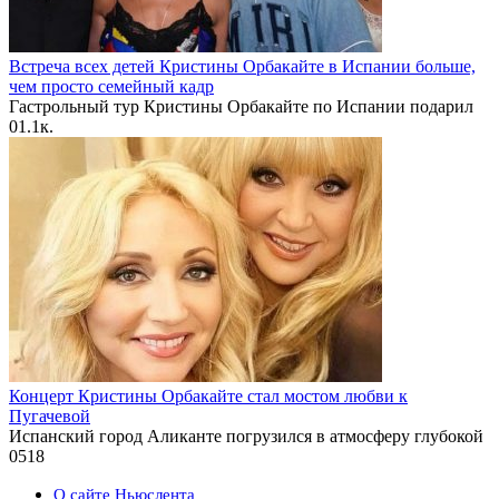
Встреча всех детей Кристины Орбакайте в Испании больше,
чем просто семейный кадр
Гастрольный тур Кристины Орбакайте по Испании подарил
0
1.1к.
Концерт Кристины Орбакайте стал мостом любви к
Пугачевой
Испанский город Аликанте погрузился в атмосферу глубокой
0
518
О сайте Ньюслента