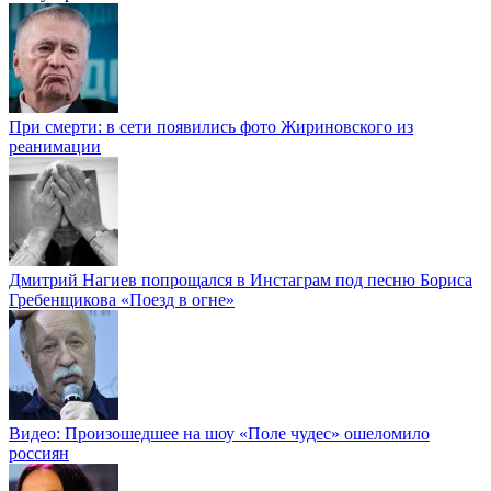
При смерти: в сети появились фото Жириновского из
реанимации
Дмитрий Нагиев попрощался в Инстаграм под песню Бориса
Гребенщикова «Поезд в огне»
Видео: Произошедшее на шоу «Поле чудес» ошеломило
россиян