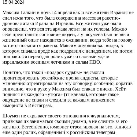
15.04.2024
Максим Галкин в ночь 14 апреля как и все жители Израиля не
спал из-за того, что была совершенна массовая ракетно-
дроновая атака Ирана на Израиль. Все жители уже были
оповещены, что вся эта армада летит на их головы. Можно
себе представить состояние людей, а у шоумена был первый
жизненный опыт находится в ожидании, когда тебе на голову
вот-вот посыпятся ракеты. Максим опубликовал видео, в
котором сначала вроде как поздравил с нападением, но потом
поправился переиздал ролик уже со словами удачи
израильским военным летчикам и силам ПВО.
Понятно, что такой «подарок судьбы» не смогли
проигнорировать российские пропагандисты, которые
мгновенно отреагировали на эту оговорку, особенно, обратив
внимание, что в руке у Максима был стакан с виски. Хейт
полился из каждого «утюга» (тг-канала), которые такое
ощущение не спали и следили за каждым движением
юмориста в Инстаграм.
Шоумен не скрывает своего отношения к журналистам,
призывая их заниматься своими делами, а не следить за его
жизнью. Естественно, юморист отреагировал на это, записав
еще один ролик, обращенный к российским телеграм-