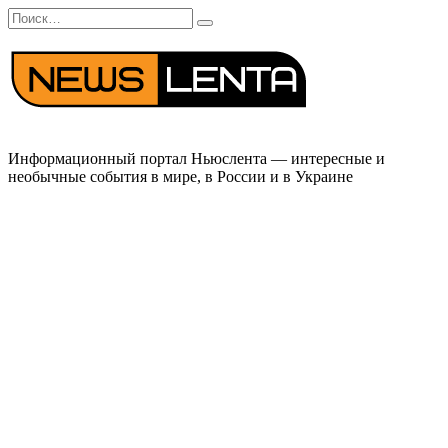
Перейти
Search
к
for:
содержанию
Информационный портал Ньюслента — интересные и
необычные события в мире, в России и в Украине