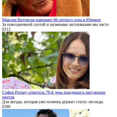
Максим Виторган навещает 86-летнего отца в Юрмале
За повседневной суетой и шумными заголовками мы часто
0
212
София Ротару отметила 79-й день рождения в окружении
цветов
Для звезды, которая уже полвека держит статус легенды
0
340