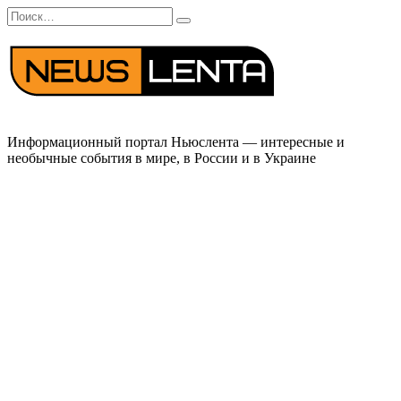
Перейти
Search
к
for:
содержанию
Информационный портал Ньюслента — интересные и
необычные события в мире, в России и в Украине