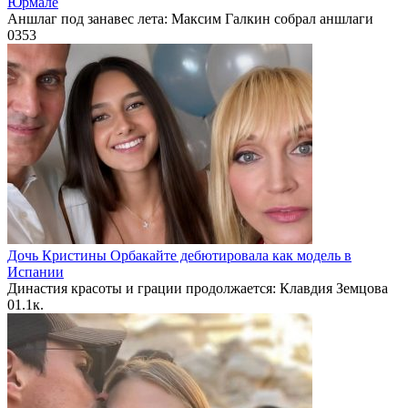
Юрмале
Аншлаг под занавес лета: Максим Галкин собрал аншлаги
0
353
Дочь Кристины Орбакайте дебютировала как модель в
Испании
Династия красоты и грации продолжается: Клавдия Земцова
0
1.1к.