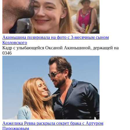
Акиньшина позировала на фото с 3-месячным сыном
Козловского
Кадр с улыбающейся Оксаной Акиньшиной, держащей на
0
346
Анжелика Ревва раскрыла секрет брака с Артуром
Пирожковым