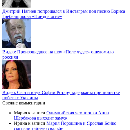
Дмитрий Нагиев попрощался в Инстаграм под песню Бориса
Гребенщикова «Поезд в огне»
Видео: Произошедшее на шоу «Поле чудес» ошеломило
россиян
Видео: Сын и внук Софии Ротару задержаны при попытке
побега с Украины
Свежие комментарии
Мария
к записи
Олимпийская чемпионка Анна
Щербакова выходит замуж
Ирина
к записи
Мария Порошина и Ярослав Бойко
сыграли тайную свадьбу