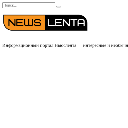
Перейти
Search
к
for:
содержанию
Информационный портал Ньюслента — интересные и необычные