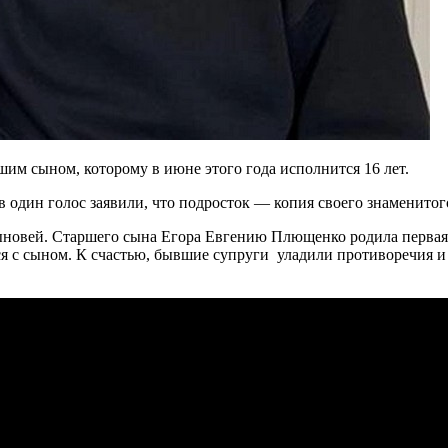
им сыном, которому в июне этого года исполнится 16 лет.
один голос заявили, что подросток — копия своего знаменито
овей. Старшего сына Егора Евгению Плющенко родила первая с
ься с сыном. К счастью, бывшие супруги уладили противоречия 