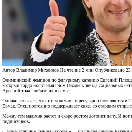
Автор
Владимир Михайлов
На чтение
2 мин
Опубликовано
23
Олимпийский чемпион по фигурному катанию Евгений Плющенко
который гордо носит имя Гном-Гномыч, звезда социальных се
Арсений тоже любимчик в семье.
Однако, тот факт, что эти мальчишки регулярно появляются в С
Ермак. Отец постоянно поддерживает связь со старшим отпрыск
Между тем мальчик растет и скоро ростом догонит папу. И во
подписчиков.
С моим старшим сыном Егором!» — подписал снимок Евгени