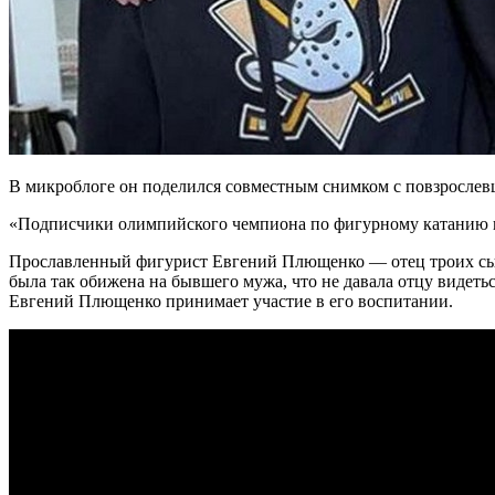
В микроблоге он поделился совместным снимком с повзрослевш
«Подписчики олимпийского чемпиона по фигурному катанию в 
Прославленный фигурист Евгений Плющенко — отец троих сын
была так обижена на бывшего мужа, что не давала отцу видет
Евгений Плющенко принимает участие в его воспитании.