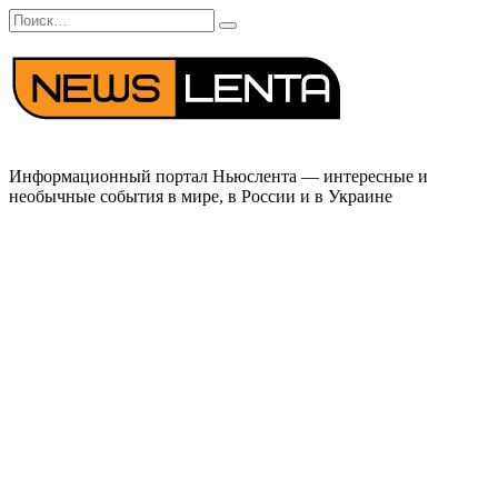
Перейти
Search
к
for:
содержанию
Информационный портал Ньюслента — интересные и
необычные события в мире, в России и в Украине