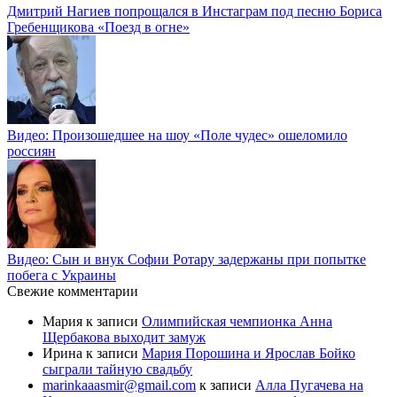
Дмитрий Нагиев попрощался в Инстаграм под песню Бориса
Гребенщикова «Поезд в огне»
Видео: Произошедшее на шоу «Поле чудес» ошеломило
россиян
Видео: Сын и внук Софии Ротару задержаны при попытке
побега с Украины
Свежие комментарии
Мария
к записи
Олимпийская чемпионка Анна
Щербакова выходит замуж
Ирина
к записи
Мария Порошина и Ярослав Бойко
сыграли тайную свадьбу
marinkaaasmir@gmail.com
к записи
Алла Пугачева на