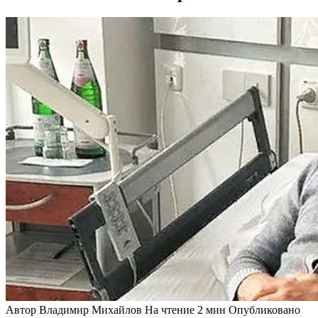
Автор
Владимир Михайлов
На чтение
2 мин
Опубликовано