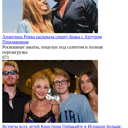
Анжелика Ревва раскрыла секрет брака с Артуром
Пирожковым
Роскошные закаты, поцелуи под салютом и полная
перезагрузка
0
71
Встреча всех детей Кристины Орбакайте в Испании больше,