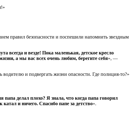
м!»
ением правил безопасности и поспешили напомнить звездным
ута всегда и везде! Пока маленькая, детское кресло
изни, а мы вас всех очень любим, берегите себя
», —
ть водителю и подвергать жизни опасности. Где полиция-то?»
я папа делал плохо? Я знала, что когда папа говорил
к катал и ничего. Спасибо папе за детство
».