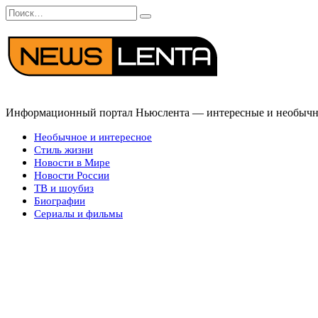
Перейти
Search
к
for:
содержанию
Информационный портал Ньюслента — интересные и необычные
Необычное и интересное
Стиль жизни
Новости в Мире
Новости России
ТВ и шоубиз
Биографии
Сериалы и фильмы