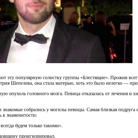
ют эту популярную солистку группы «Блестящие». Прожив всего 
трия Шепелева, она стала матерью, хоть это было нелегко — пр
ую опухоль головного мозга. Певица отказалась от лечения и х
и знакомые собрались у могилы певицы. Самая близкая подруга
ь к знаменитости:
всегда будем только такими».
довщину проигнорировал.