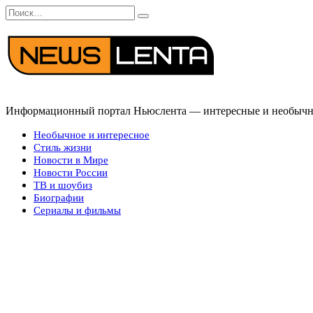
Перейти
Search
к
for:
содержанию
Информационный портал Ньюслента — интересные и необычные
Необычное и интересное
Стиль жизни
Новости в Мире
Новости России
ТВ и шоубиз
Биографии
Сериалы и фильмы