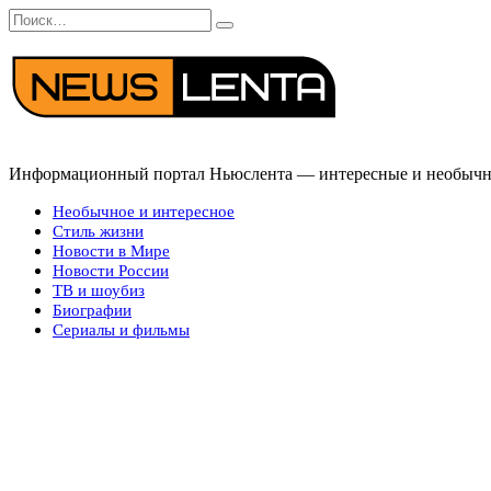
Перейти
Search
к
for:
содержанию
Информационный портал Ньюслента — интересные и необычные
Необычное и интересное
Стиль жизни
Новости в Мире
Новости России
ТВ и шоубиз
Биографии
Сериалы и фильмы