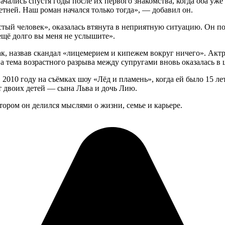
ачались спустя годы после их первого знакомства, когда оба у
етней. Наш роман начался только тогда», — добавил он.
стый человек», оказалась втянута в неприятную ситуацию. Он поб
ещё долго вы меня не услышите».
чак, назвав скандал «лицемерием и кипежем вокруг ничего». Ак
а тема возрастного разрыва между супругами вновь оказалась в
10 году на съёмках шоу «Лёд и пламень», когда ей было 15 лет,
т двоих детей — сына Льва и дочь Лию.
отором он делился мыслями о жизни, семье и карьере.