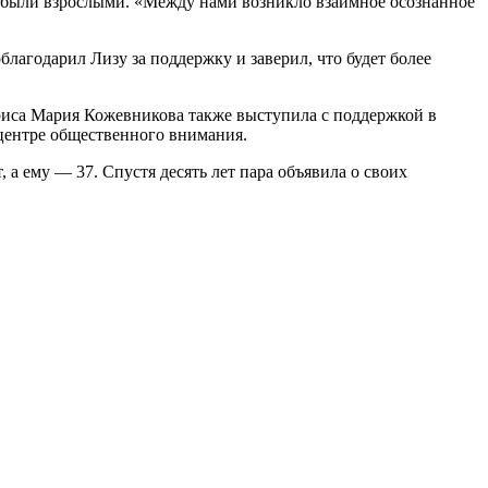
же были взрослыми. «Между нами возникло взаимное осознанное
лагодарил Лизу за поддержку и заверил, что будет более
триса Мария Кожевникова также выступила с поддержкой в
 центре общественного внимания.
 а ему — 37. Спустя десять лет пара объявила о своих