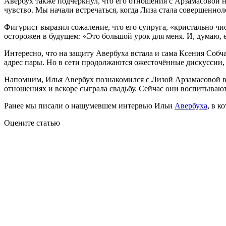
Авербух также подчеркнул, что его отношения с Арзамасовой н
чувство. Мы начали встречаться, когда Лиза стала совершеннол
Фигурист выразил сожаление, что его супруга, «кристально чи
осторожен в будущем: «Это большой урок для меня. И, думаю, 
Интересно, что на защиту Авербуха встала и сама Ксения Соб
адрес пары. Но в сети продолжаются ожесточённые дискуссии, 
Напомним, Илья Авербух познакомился с Лизой Арзамасовой в 20
отношениях и вскоре сыграла свадьбу. Сейчас они воспитываю
Ранее мы писали о нашумевшем интервью Ильи
Авербуха
, в к
Оцените статью