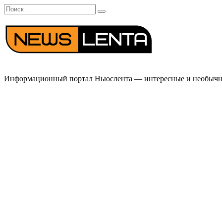
Перейти
Search
к
for:
содержанию
Информационный портал Ньюслента — интересные и необычные