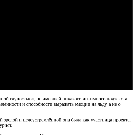
енной глупостью», не имевшей никакого интимного подтекста.
млённости и способности выражать эмоции на льду, а не о
й зрелой и целеустремлённой она была как участница проекта.
урист.