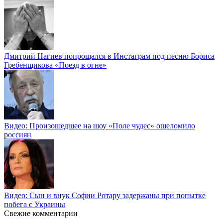
Дмитрий Нагиев попрощался в Инстаграм под песню Бориса
Гребенщикова «Поезд в огне»
Видео: Произошедшее на шоу «Поле чудес» ошеломило
россиян
Видео: Сын и внук Софии Ротару задержаны при попытке
побега с Украины
Свежие комментарии