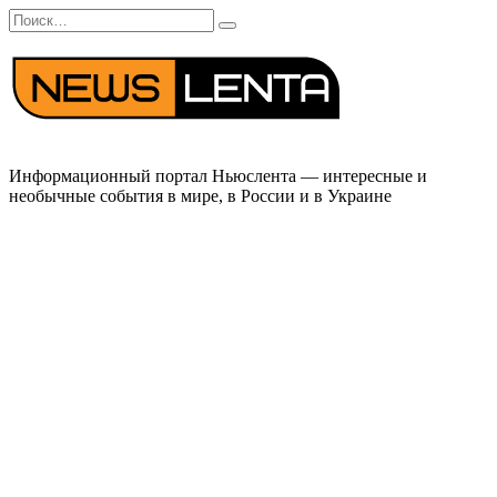
Перейти
Search
к
for:
содержанию
Информационный портал Ньюслента — интересные и
необычные события в мире, в России и в Украине