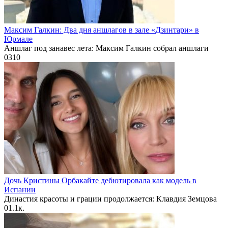
Максим Галкин: Два дня аншлагов в зале «Дзинтари» в
Юрмале
Аншлаг под занавес лета: Максим Галкин собрал аншлаги
0
310
Дочь Кристины Орбакайте дебютировала как модель в
Испании
Династия красоты и грации продолжается: Клавдия Земцова
0
1.1к.