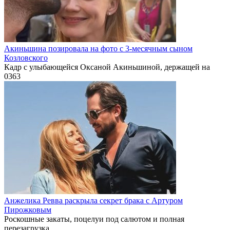
Акиньшина позировала на фото с 3-месячным сыном
Козловского
Кадр с улыбающейся Оксаной Акиньшиной, держащей на
0
363
Анжелика Ревва раскрыла секрет брака с Артуром
Пирожковым
Роскошные закаты, поцелуи под салютом и полная
перезагрузка