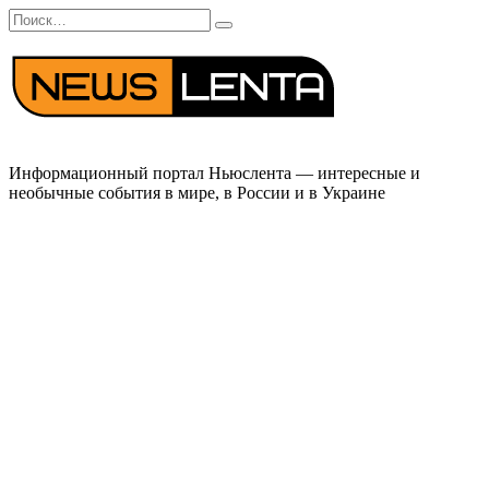
Перейти
Search
к
for:
содержанию
Информационный портал Ньюслента — интересные и
необычные события в мире, в России и в Украине