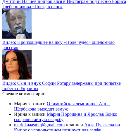
Дмитрий Нагиев попрощался в Инстаграм под песню Бориса
Гребенщикова «Поезд в огне»
Видео: Произошедшее на шоу «Поле чудес» ошеломило
россиян
Видео: Сын и внук Софии Ротару задержаны при попытке
побега с Украины
Свежие комментарии
Мария
к записи
Олимпийская чемпионка Анна
Щербакова выходит замуж
Ирина
к записи
Мария Порошина и Ярослав Бойко
сыграли тайную свадьбу
marinkaaasmir@gmail.com
к записи
Алла Пугачева на
Кипре с удовольствием позирует для селфи