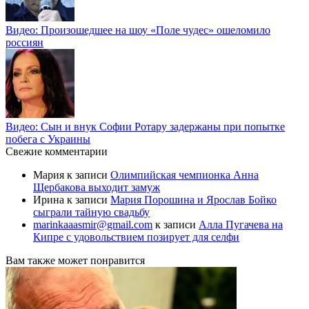
Видео: Произошедшее на шоу «Поле чудес» ошеломило
россиян
Видео: Сын и внук Софии Ротару задержаны при попытке
побега с Украины
Свежие комментарии
Мария
к записи
Олимпийская чемпионка Анна
Щербакова выходит замуж
Ирина
к записи
Мария Порошина и Ярослав Бойко
сыграли тайную свадьбу
marinkaaasmir@gmail.com
к записи
Алла Пугачева на
Кипре с удовольствием позирует для селфи
Вам также может понравится