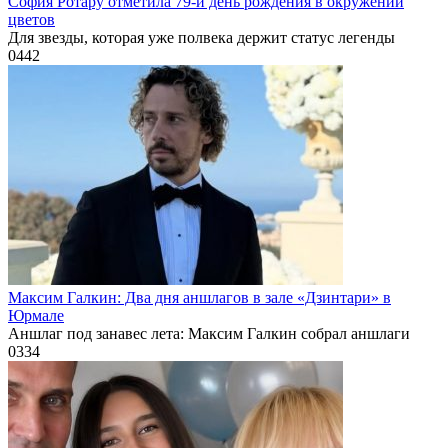
София Ротару отметила 79-й день рождения в окружении
цветов
Для звезды, которая уже полвека держит статус легенды
0
442
Максим Галкин: Два дня аншлагов в зале «Дзинтари» в
Юрмале
Аншлаг под занавес лета: Максим Галкин собрал аншлаги
0
334