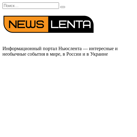
Перейти
Search
к
for:
содержанию
Информационный портал Ньюслента — интересные и
необычные события в мире, в России и в Украине