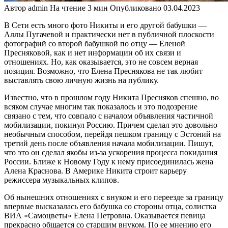
Автор
admin
На чтение
3 мин
Опубликовано
03.04.2023
В Сети есть много фото Никиты и его другой бабушки —
Аллы Пугачевой и практически нет в публичной плоскости
фотографий со второй бабушкой по отцу — Еленой
Пресняковой, как и нет информации об их связи и
отношениях. Но, как оказывается, это не совсем верная
позиция. Возможно, что Елена Преснякова не так любит
выставлять свою личную жизнь на публику.
Известно, что в прошлом году Никита Пресняков спешно, во
всяком случае многим так показалось и это подозрение
связано с тем, что совпало с началом объявления частичной
мобилизации, покинул Россию. Причем сделал это довольно
необычным способом, перейдя пешком границу с Эстоний на
третий день после объявления начала мобилизации. Пишут,
что это он сделал якобы из-за ускорения процесса покидания
России. Ближе к Новому Году к нему присоединилась жена
Алена Краснова. В Америке Никита строит карьеру
режиссера музыкальных клипов.
Об нынешних отношениях с внуком и его переезде за границу
впервые высказалась его бабушка со стороны отца, солистка
ВИА «Самоцветы» Елена Петровна. Оказывается певица
прекрасно общается со старшим внуком. По ее мнению его