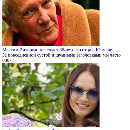
Максим Виторган навещает 86-летнего отца в Юрмале
За повседневной суетой и шумными заголовками мы часто
0
307