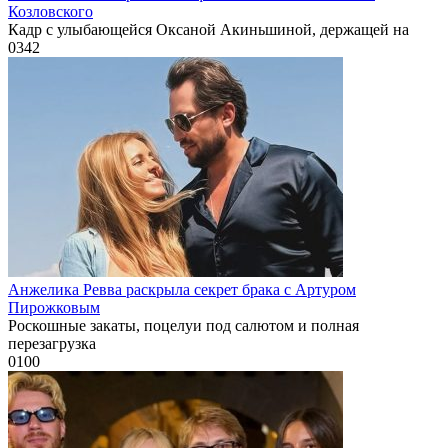
Козловского
Кадр с улыбающейся Оксаной Акиньшиной, держащей на
0
342
Анжелика Ревва раскрыла секрет брака с Артуром
Пирожковым
Роскошные закаты, поцелуи под салютом и полная
перезагрузка
0
100