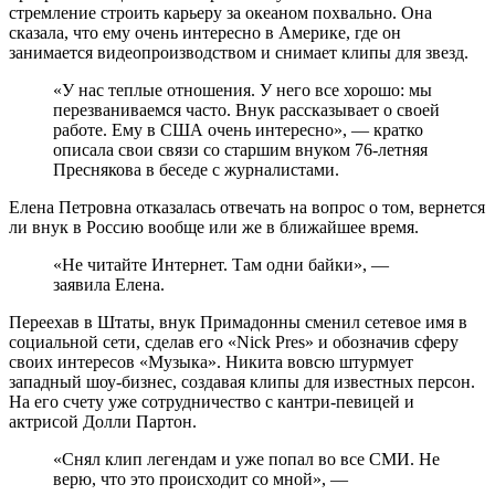
стремление строить карьеру за океаном похвально. Она
сказала, что ему очень интересно в Америке, где он
занимается видеопроизводством и снимает клипы для звезд.
«У нас теплые отношения. У него все хорошо: мы
перезваниваемся часто. Внук рассказывает о своей
работе. Ему в США очень интересно», — кратко
описала свои связи со старшим внуком 76-летняя
Преснякова в беседе с журналистами.
Елена Петровна отказалась отвечать на вопрос о том, вернется
ли внук в Россию вообще или же в ближайшее время.
«Не читайте Интернет. Там одни байки», —
заявила Елена.
Переехав в Штаты, внук Примадонны сменил сетевое имя в
социальной сети, сделав его «Nick Pres» и обозначив сферу
своих интересов «Музыка». Никита вовсю штурмует
западный шоу-бизнес, создавая клипы для известных персон.
На его счету уже сотрудничество с кантри-певицей и
актрисой Долли Партон.
«Снял клип легендам и уже попал во все СМИ. Не
верю, что это происходит со мной», —