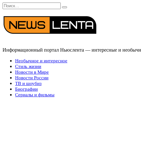
Перейти
Search
к
for:
содержанию
Информационный портал Ньюслента — интересные и необычные
Необычное и интересное
Стиль жизни
Новости в Мире
Новости России
ТВ и шоубиз
Биографии
Сериалы и фильмы