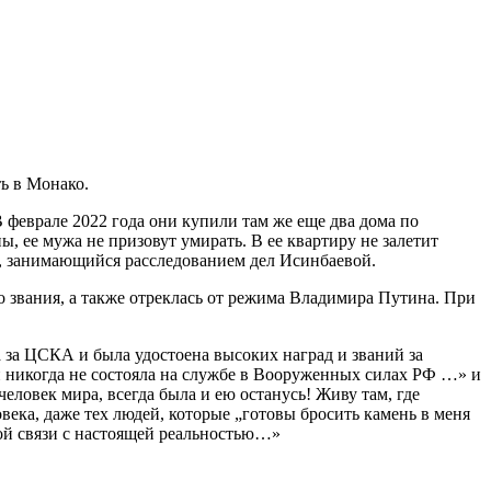
ть в Монако.
 феврале 2022 года они купили там же еще два дома по
, ее мужа не призовут умирать. В ее квартиру не залетит
к, занимающийся расследованием дел Исинбаевой.
о звания, а также отреклась от режима Владимира Путина. При
а за ЦСКА и была удостоена высоких наград и званий за
 и никогда не состояла на службе в Вооруженных силах РФ …» и
еловек мира, всегда была и ею останусь! Живу там, где
века, даже тех людей, которые „готовы бросить камень в меня
кой связи с настоящей реальностью…»