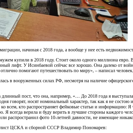
миграции, начиная с 2018 года, а вообще у нее есть недвижимос
мужем купили в 2018 году. Стоит около одного миллиона евро. В
ный лифт. У Исинбаевой сейчас все хорошо. Она далеко от войны
 отлично помогают путешествовать по миру», – написал челове
илась в вооруженных силах РФ, несмотря на наличие офицерског
а длинный пост, что она, например, «… До 2018 года я выступал
дня говорят, носят номинальный характер, так как я не состою
ко всем, кто распространяет фейковые статьи и информацию: Я ч
ю. Я всегда верила и буду верить в лучшие стороны каждого чело
ал или распространил фото 10-летней давности, не имеющие ника
болист ЦСКА и сборной СССР Владимир Пономарев: