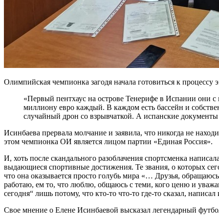
Олимпийская чемпионка загодя начала готовиться к процессу э
«Первый пентхаус на острове Тенерифе в Испании они с 
миллиону евро каждый. В каждом есть бассейн и собствен
случайный дрон со взрывчаткой. А испанские документы
Исинбаева прервала молчание и заявила, что никогда не наход
этом чемпионка ОИ является лицом партии «Единая Россия».
И, хоть после скандального разоблачения спортсменка написал
выдающиеся спортивные достижения. Те звания, о которых сего
что она оказывается просто голубь мира «… Друзья, обращаюсь 
работаю, ем то, что люблю, общаюсь с теми, кого ценю и уважа
сегодня“ лишь потому, что кто-то что-то где-то сказал, напис
Свое мнение о Елене Исинбаевой высказал легендарный фут