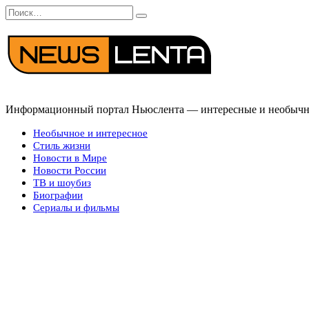
Перейти
Search
к
for:
содержанию
Информационный портал Ньюслента — интересные и необычные
Необычное и интересное
Стиль жизни
Новости в Мире
Новости России
ТВ и шоубиз
Биографии
Сериалы и фильмы