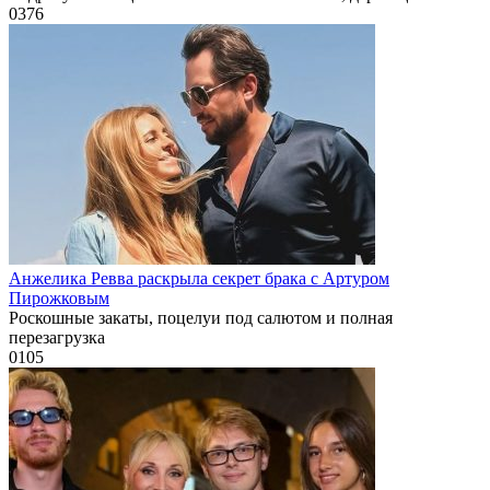
0
376
Анжелика Ревва раскрыла секрет брака с Артуром
Пирожковым
Роскошные закаты, поцелуи под салютом и полная
перезагрузка
0
105