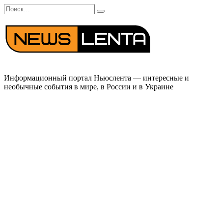
Перейти
Search
к
for:
содержанию
Информационный портал Ньюслента — интересные и
необычные события в мире, в России и в Украине