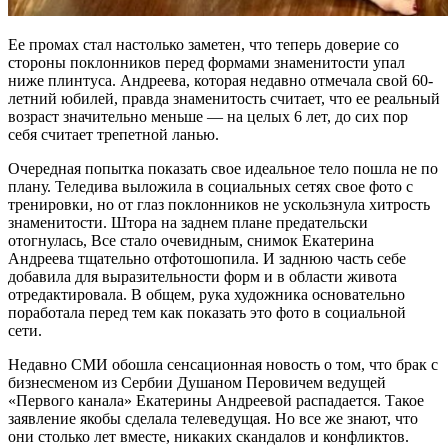
Ее промах стал настолько заметен, что теперь доверие со
стороны поклонников перед формами знаменитости упал
ниже плинтуса. Андреева, которая недавно отмечала свой 60-
летний юбилей, правда знаменитость считает, что ее реальный
возраст значительно меньше — на целых 6 лет, до сих пор
себя считает трепетной ланью.
Очередная попытка показать свое идеальное тело пошла не по
плану. Теледива выложила в социальных сетях свое фото с
тренировки, но от глаз поклонников не ускользнула хитрость
знаменитости. Штора на заднем плане предательски
отогнулась, Все стало очевидным, снимок Екатерина
Андреева тщательно отфотошопила. И заднюю часть себе
добавила для выразительности форм и в области живота
отредактировала. В общем, рука художника основательно
поработала перед тем как показать это фото в социальной
сети.
Недавно СМИ обошла сенсационная новость о том, что брак с
бизнесменом из Сербии Душаном Перовичем ведущей
«Первого канала» Екатерины Андреевой распадается. Такое
заявление якобы сделала телеведущая. Но все же знают, что
они столько лет вместе, никаких скандалов и конфликтов.