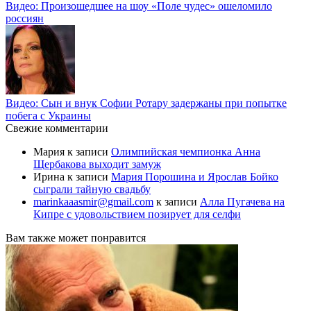
Видео: Произошедшее на шоу «Поле чудес» ошеломило
россиян
Видео: Сын и внук Софии Ротару задержаны при попытке
побега с Украины
Свежие комментарии
Мария
к записи
Олимпийская чемпионка Анна
Щербакова выходит замуж
Ирина
к записи
Мария Порошина и Ярослав Бойко
сыграли тайную свадьбу
marinkaaasmir@gmail.com
к записи
Алла Пугачева на
Кипре с удовольствием позирует для селфи
Вам также может понравится