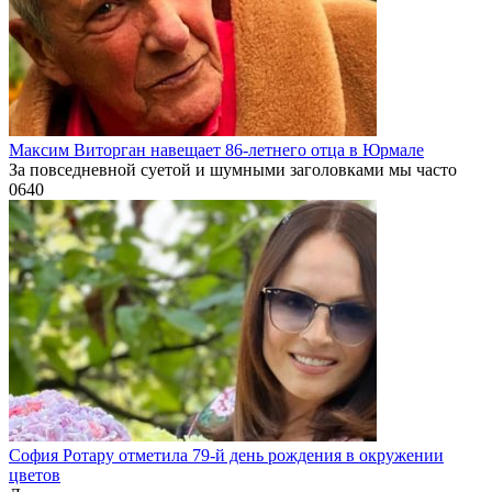
Максим Виторган навещает 86-летнего отца в Юрмале
За повседневной суетой и шумными заголовками мы часто
0
640
София Ротару отметила 79-й день рождения в окружении
цветов