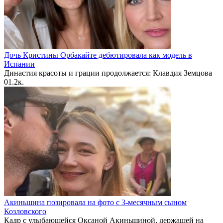
Дочь Кристины Орбакайте дебютировала как модель в
Испании
Династия красоты и грации продолжается: Клавдия Земцова
0
1.2к.
Акиньшина позировала на фото с 3-месячным сыном
Козловского
Кадр с улыбающейся Оксаной Акиньшиной, держащей на